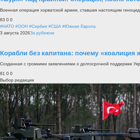
Военная операция хорватской армии, ставшая настоящим геноцид
83
0
0
#НАТО
#ООН
#Сербия
#США
#Южная Европа
3 августа 2026
За рубежом
Корабли без капитана: почему «коалиция 
Созданная с громкими заявлениями о долгосрочной поддержке Ук
81
0
0
Выбор редакции