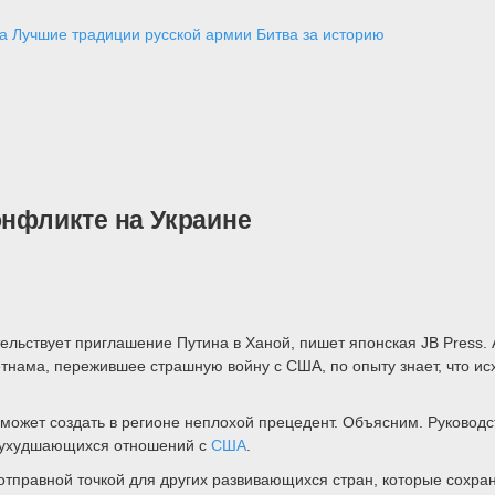
а
Лучшие традиции русской армии
Битва за историю
онфликте на Украине
ельствует приглашение Путина в Ханой, пишет японская JB Press. 
ьетнама, пережившее страшную войну с США, по опыту знает, что и
 может создать в регионе неплохой прецедент. Объясним. Руковод
е ухудшающихся отношений с
США
.
 отправной точкой для других развивающихся стран, которые сохра