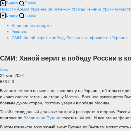
Видео
Поиск
Новости
Армия
Украина
За рубежом
Угрозы
Техника
Уроки мужеств
Видео
Поиск
Военная платформа
Украина
СМИ: Ханой верит в победу России в конфликте на Украине
СМИ: Ханой верит в победу России в к
Alex
22 мая 2024
633
0
0
Вьетнам сменил позицию по конфликту на Украине, об этом свидет
и хочет скорее встать на сторону Москвы. Военное руководство В
боевым духом сторон, поэтому уверен в победе Москвы.
Такой неожиданный для «вьетнамский разворот» в сторону России
пригласило
Владимира Путина
посетить Ханой. И все это на фон
В этом контексте возможный визит Путина во Вьетнам может стать