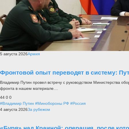
5 августа 2026
Армия
Фронтовой опыт переводят в систему: П
Владимир Путин провел встречу с руководством Министерства обо
фронта в нашем материале....
44
0
0
#Владимир Путин
#Минобороны РФ
#Россия
4 августа 2026
За рубежом
«Буря» над Краиной: операция, после кот