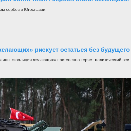
ом сербов в Югославии.
желающих» рискует остаться без будущего
раины «коалиция желающих» постепенно теряет политический вес.