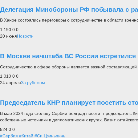
Делегация Минобороны РФ побывала с ра
В Ханое состоялись переговоры о сотрудничестве в области военно
1 190
0
0
20 июня
Новости
В Москве начштаба ВС России встретился
Сотрудничество в сфере обороны является важной составляющей 
1 010
0
0
24 апреля
За рубежом
Председатель КНР планирует посетить ст
В мае 2024 года столицу Сербии Белград посетит председатель К
собственные источники в дипломатических кругах. Визит китайско
524
0
0
#Сербия
#Китай
#Си Цзиньпинь