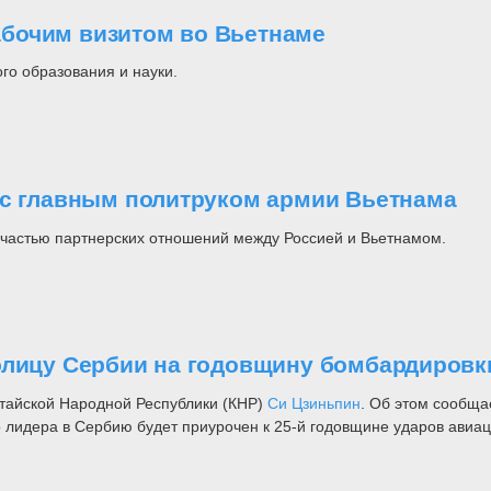
бочим визитом во Вьетнаме
го образования и науки.
 с главным политруком армии Вьетнама
частью партнерских отношений между Россией и Вьетнамом.
олицу Сербии на годовщину бомбардировк
итайской Народной Республики (КНР)
Си Цзиньпин
. Об этом сообща
го лидера в Сербию будет приурочен к 25-й годовщине ударов ави