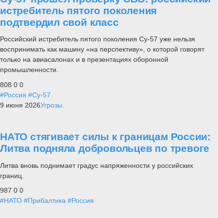
истребитель пятого поколения
подтвердил свой класс
Российский истребитель пятого поколения Су-57 уже нельзя
воспринимать как машину «на перспективу», о которой говорят
только на авиасалонах и в презентациях оборонной
промышленности.
808
0
0
#Россия
#Су-57
9 июня 2026
Угрозы
НАТО стягивает силы к границам России:
Литва подняла добровольцев по тревоге
Литва вновь поднимает градус напряженности у российских
границ.
987
0
0
#НАТО
#Прибалтика
#Россия