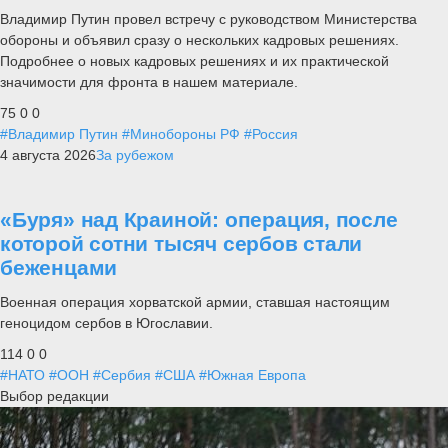
Владимир Путин провел встречу с руководством Министерства
обороны и объявил сразу о нескольких кадровых решениях.
Подробнее о новых кадровых решениях и их практической
значимости для фронта в нашем материале.
75
0
0
#Владимир Путин
#Минобороны РФ
#Россия
4 августа 2026
За рубежом
«Буря» над Краиной: операция, после
которой сотни тысяч сербов стали
беженцами
Военная операция хорватской армии, ставшая настоящим
геноцидом сербов в Югославии.
114
0
0
#НАТО
#ООН
#Сербия
#США
#Южная Европа
Выбор редакции