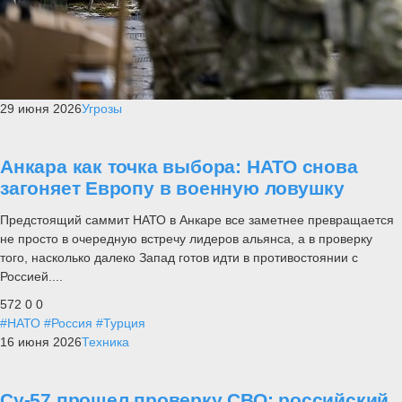
29 июня 2026
Угрозы
Анкара как точка выбора: НАТО снова
загоняет Европу в военную ловушку
Предстоящий саммит НАТО в Анкаре все заметнее превращается
не просто в очередную встречу лидеров альянса, а в проверку
того, насколько далеко Запад готов идти в противостоянии с
Россией....
572
0
0
#НАТО
#Россия
#Турция
16 июня 2026
Техника
Су-57 прошел проверку СВО: российский