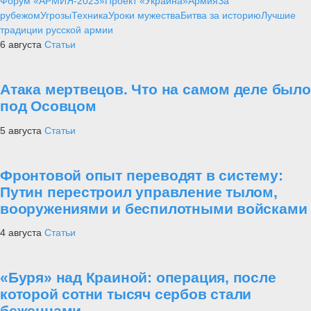
Форум «АРМИЯ-2023»
Проект «Украина»
Армия
За
рубежом
Угрозы
Техника
Уроки мужества
Битва за историю
Лучшие
традиции русской армии
6 августа
Статьи
Атака мертвецов. Что на самом деле было
под Осовцом
5 августа
Статьи
Фронтовой опыт переводят в систему:
Путин перестроил управление тылом,
вооружениями и беспилотными войсками
4 августа
Статьи
«Буря» над Краиной: операция, после
которой сотни тысяч сербов стали
беженцами