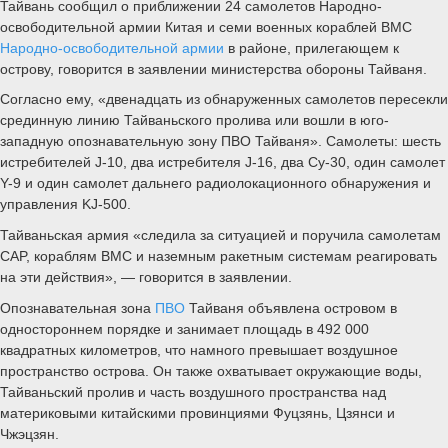
Тайвань сообщил о приближении 24 самолетов Народно-
освободительной армии Китая и семи военных кораблей ВМС
Народно-освободительной армии
в районе, прилегающем к
острову, говорится в заявлении министерства обороны Тайваня.
Согласно ему, «двенадцать из обнаруженных самолетов пересекли
срединную линию Тайваньского пролива или вошли в юго-
западную опознавательную зону ПВО Тайваня». Самолеты: шесть
истребителей J-10, два истребителя J-16, два Су-30, один самолет
Y-9 и один самолет дальнего радиолокационного обнаружения и
управления KJ-500.
Тайваньская армия «следила за ситуацией и поручила самолетам
CAP, кораблям ВМС и наземным ракетным системам реагировать
на эти действия», — говорится в заявлении.
Опознавательная зона
ПВО
Тайваня объявлена островом в
одностороннем порядке и занимает площадь в 492 000
квадратных километров, что намного превышает воздушное
пространство острова. Он также охватывает окружающие воды,
Тайваньский пролив и часть воздушного пространства над
материковыми китайскими провинциями Фуцзянь, Цзянси и
Чжэцзян.