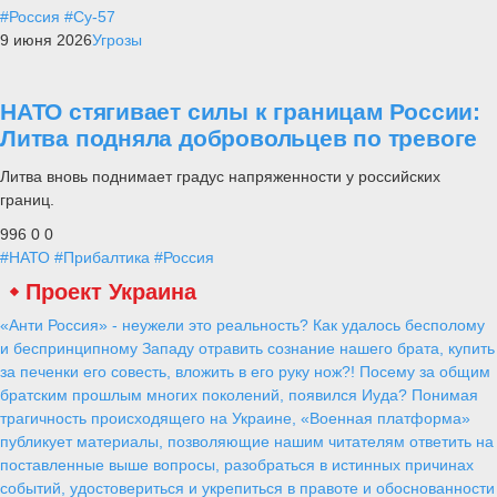
#Россия
#Су-57
9 июня 2026
Угрозы
НАТО стягивает силы к границам России:
Литва подняла добровольцев по тревоге
Литва вновь поднимает градус напряженности у российских
границ.
996
0
0
#НАТО
#Прибалтика
#Россия
Проект Украина
«Анти Россия» - неужели это реальность? Как удалось бесполому
и беспринципному Западу отравить сознание нашего брата, купить
за печенки его совесть, вложить в его руку нож?! Посему за общим
братским прошлым многих поколений, появился Иуда? Понимая
трагичность происходящего на Украине, «Военная платформа»
публикует материалы, позволяющие нашим читателям ответить на
поставленные выше вопросы, разобраться в истинных причинах
событий, удостовериться и укрепиться в правоте и обоснованности