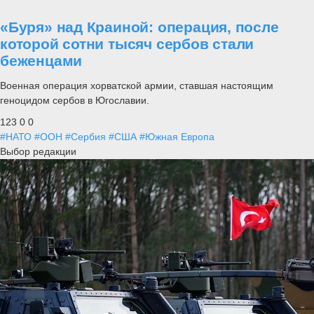
«Буря» над Краиной: операция, после
которой сотни тысяч сербов стали
беженцами
Военная операция хорватской армии, ставшая настоящим
геноцидом сербов в Югославии.
123
0
0
#НАТО
#ООН
#Сербия
#США
#Южная Европа
Выбор редакции