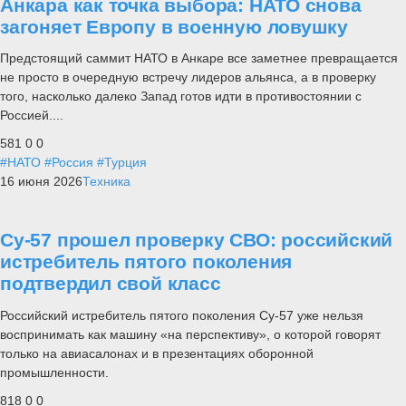
Анкара как точка выбора: НАТО снова
загоняет Европу в военную ловушку
Предстоящий саммит НАТО в Анкаре все заметнее превращается
не просто в очередную встречу лидеров альянса, а в проверку
того, насколько далеко Запад готов идти в противостоянии с
Россией....
581
0
0
#НАТО
#Россия
#Турция
16 июня 2026
Техника
Су-57 прошел проверку СВО: российский
истребитель пятого поколения
подтвердил свой класс
Российский истребитель пятого поколения Су-57 уже нельзя
воспринимать как машину «на перспективу», о которой говорят
только на авиасалонах и в презентациях оборонной
промышленности.
818
0
0