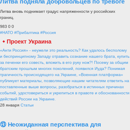
Литва подняла добровольцев по тревоге
Литва вновь поднимает градус напряженности у российских
границ.
983
0
0
#НАТО
#Прибалтика
#Россия
Проект Украина
«Анти Россия» - неужели это реальность? Как удалось бесполому
и беспринципному Западу отравить сознание нашего брата, купить
за печенки его совесть, вложить в его руку нож?! Посему за общим
братским прошлым многих поколений, появился Иуда? Понимая
трагичность происходящего на Украине, «Военная платформа»
публикует материалы, позволяющие нашим читателям ответить на
поставленные выше вопросы, разобраться в истинных причинах
событий, удостовериться и укрепиться в правоте и обоснованности
действий России на Украине.
28 января
Статьи
⑬ Неожиданная перспектива для