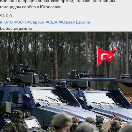
Военная операция хорватской армии, ставшая настоящим
геноцидом сербов в Югославии.
98
0
0
#НАТО
#ООН
#Сербия
#США
#Южная Европа
Выбор редакции