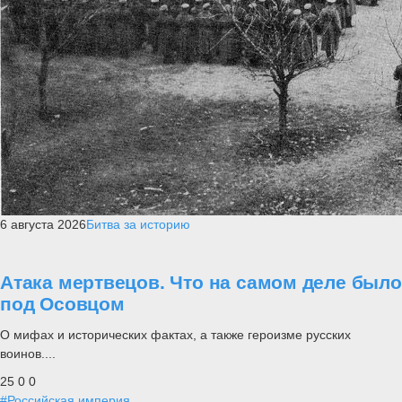
6 августа 2026
Битва за историю
Атака мертвецов. Что на самом деле было
под Осовцом
О мифах и исторических фактах, а также героизме русских
воинов....
25
0
0
#Российская империя