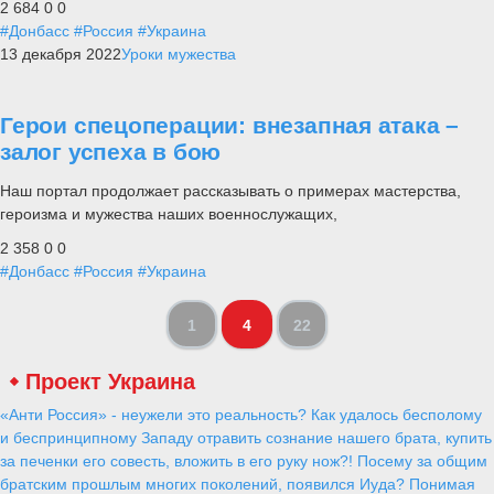
2 684
0
0
#Донбасс
#Россия
#Украина
13 декабря 2022
Уроки мужества
Герои спецоперации: внезапная атака –
залог успеха в бою
Наш портал продолжает рассказывать о примерах мастерства,
героизма и мужества наших военнослужащих,
2 358
0
0
#Донбасс
#Россия
#Украина
1
4
22
Проект Украина
«Анти Россия» - неужели это реальность? Как удалось бесполому
и беспринципному Западу отравить сознание нашего брата, купить
за печенки его совесть, вложить в его руку нож?! Посему за общим
братским прошлым многих поколений, появился Иуда? Понимая