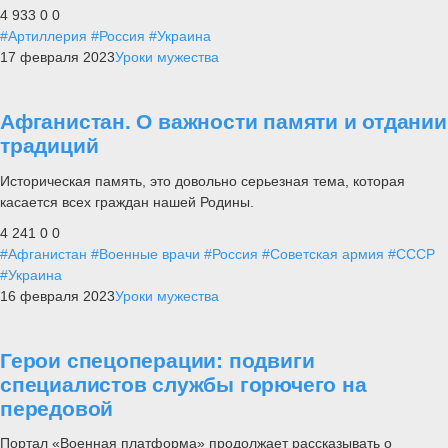
4 933
0
0
#Артиллерия
#Россия
#Украина
17 февраля 2023
Уроки мужества
Афганистан. О важности памяти и отдании
традиций
Историческая память, это довольно серьезная тема, которая
касается всех граждан нашей Родины.
4 241
0
0
#Афганистан
#Военные врачи
#Россия
#Советская армия
#СССР
#Украина
16 февраля 2023
Уроки мужества
Герои спецоперации: подвиги
специалистов службы горючего на
передовой
Портал «Военная платформа» продолжает рассказывать о