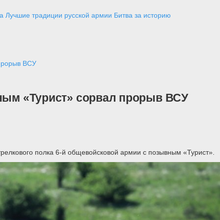
а
Лучшие традиции русской армии
Битва за историю
 прорыв ВСУ
вным «Турист» сорвал прорыв ВСУ
трелкового полка 6-й общевойсковой армии с позывным «Турист».