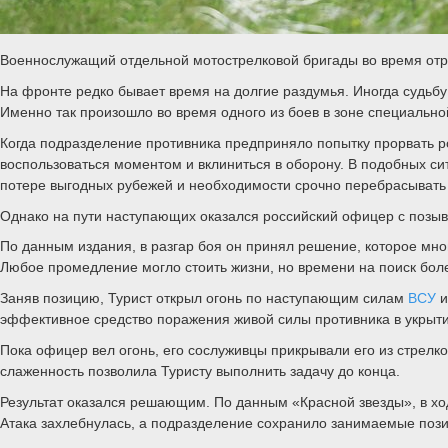
Военнослужащий отдельной мотострелковой бригады во время отр
На фронте редко бывает время на долгие раздумья. Иногда судьбу 
Именно так произошло во время одного из боев в зоне специально
Когда подразделение противника предприняло попытку прорвать р
воспользоваться моментом и вклиниться в оборону. В подобных с
потере выгодных рубежей и необходимости срочно перебрасывать
Однако на пути наступающих оказался российский офицер с позыв
По данным издания, в разгар боя он принял решение, которое мн
Любое промедление могло стоить жизни, но времени на поиск бол
Заняв позицию, Турист открыл огонь по наступающим силам
ВСУ
и
эффективное средство поражения живой силы противника в укрыти
Пока офицер вел огонь, его сослуживцы прикрывали его из стрелко
слаженность позволила Туристу выполнить задачу до конца.
Результат оказался решающим. По данным «Красной звезды», в ход
Атака захлебнулась, а подразделение сохранило занимаемые пози