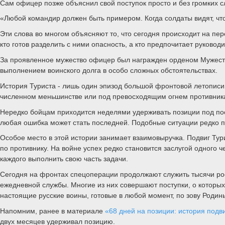
Сам офицер позже объяснил свой поступок просто и без громких с
«Любой командир должен быть примером. Когда солдаты видят, что 
Эти слова во многом объясняют то, что сегодня происходит на пер
кто готов разделить с ними опасность, а кто предпочитает руковод
За проявленное мужество офицер был награжден орденом Мужеств
выполнением воинского долга в особо сложных обстоятельствах.
История Туриста - лишь один эпизод большой фронтовой летописи
численном меньшинстве или под превосходящим огнем противника
Нередко бойцам приходится неделями удерживать позиции под пост
любая ошибка может стать последней. Подобные ситуации редко по
Особое место в этой истории занимает взаимовыручка. Подвиг Тур
по противнику. На войне успех редко становится заслугой одного
каждого выполнить свою часть задачи.
Сегодня на фронтах спецоперации продолжают служить тысячи рос
ежедневной службы. Многие из них совершают поступки, о которых 
настоящие русские воины, готовые в любой момент, по зову Родины
Напомним, ранее в материале
«68 дней на позиции: история под
двух месяцев удерживал позицию.