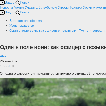
Видео
Поиск
Новости
Армия
Украина
За рубежом
Угрозы
Техника
Уроки мужеств
Видео
Поиск
Военная платформа
Уроки мужества
Один в поле воин: как офицер с позывным «Турист» сорвал
Один в поле воин: как офицер с позы
Alex
26 мая 2026
1 336
0
0
О подвиге заместителя командира штурмового отряда 83-го мотос