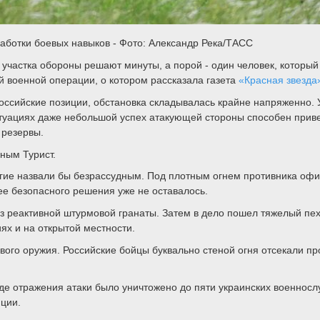
аботки боевых навыков - Фото: Александр Река/ТАСС
участка обороны решают минуты, а порой - один человек, который 
й военной операции, о котором рассказала газета
«Красная звезда
оссийские позиции, обстановка складывалась крайне напряженно.
итуациях даже небольшой успех атакующей стороны способен прив
 резервы.
ным Турист.
огие назвали бы безрассудным. Под плотным огнем противника офи
ее безопасного решения уже не оставалось.
з реактивной штурмовой гранаты. Затем в дело пошел тяжелый пе
ях и на открытой местности.
вого оружия. Российские бойцы буквально стеной огня отсекали пр
е отражения атаки было уничтожено до пяти украинских военнослу
ции.