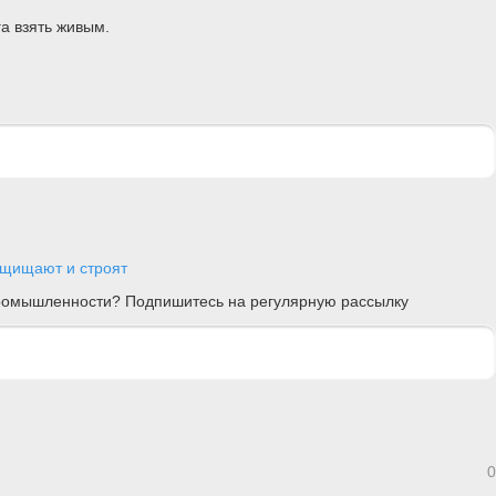
га взять живым.
ащищают и строят
 промышленности? Подпишитесь на регулярную рассылку
0