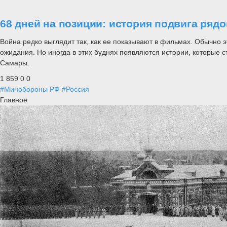
68 дней на позиции: история подвига ряд
Война редко выглядит так, как ее показывают в фильмах. Обычно э
ожидания. Но иногда в этих буднях появляются истории, которые с
Самары.
1 859
0
0
#Минобороны РФ
#Россия
Главное