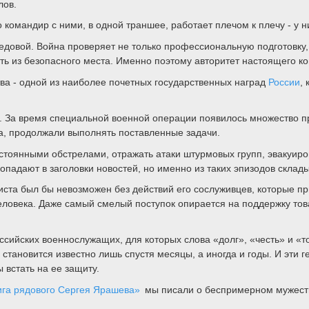
лов.
командир с ними, в одной траншее, работает плечом к плечу - у ни
едовой. Война проверяет не только профессиональную подготовку, 
ить из безопасного места. Именно поэтому авторитет настоящего ко
а - одной из наиболее почетных государственных наград
России
,
. За время специальной военной операции появилось множество п
, продолжали выполнять поставленные задачи.
оянными обстрелами, отражать атаки штурмовых групп, эвакуирова
падают в заголовки новостей, но именно из таких эпизодов склад
иста был бы невозможен без действий его сослуживцев, которые п
 человека. Даже самый смелый поступок опирается на поддержку то
сийских военнослужащих, для которых слова «долг», «честь» и «т
становится известно лишь спустя месяцы, а иногда и годы. И эти 
 встать на ее защиту.
вига рядового Сергея Ярашева»
мы писали о беспримерном мужестве