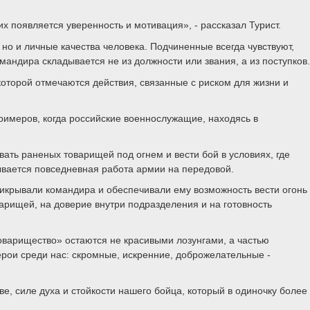
х появляется уверенность и мотивация», - рассказал Турист.
но и личные качества человека. Подчиненные всегда чувствуют,
мандира складывается не из должности или звания, а из поступков.
 которой отмечаются действия, связанные с риском для жизни и
римеров, когда российские военнослужащие, находясь в
ть раненых товарищей под огнем и вести бой в условиях, где
ывается повседневная работа армии на передовой.
рикрывали командира и обеспечивали ему возможность вести огонь
варищей, на доверие внутри подразделения и на готовность
оварищество» остаются не красивыми лозунгами, а частью
герои среди нас: скромные, искренние, доброжелательные -
, силе духа и стойкости нашего бойца, который в одиночку более