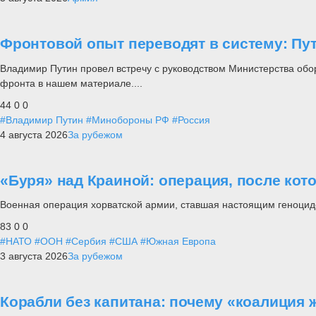
Фронтовой опыт переводят в систему: П
Владимир Путин провел встречу с руководством Министерства обо
фронта в нашем материале....
44
0
0
#Владимир Путин
#Минобороны РФ
#Россия
4 августа 2026
За рубежом
«Буря» над Краиной: операция, после кот
Военная операция хорватской армии, ставшая настоящим геноцид
83
0
0
#НАТО
#ООН
#Сербия
#США
#Южная Европа
3 августа 2026
За рубежом
Корабли без капитана: почему «коалиция 