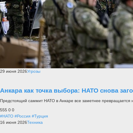
29 июня 2026
Угрозы
Анкара как точка выбора: НАТО снова заг
Предстоящий саммит НАТО в Анкаре все заметнее превращается не п
555
0
0
#НАТО
#Россия
#Турция
16 июня 2026
Техника