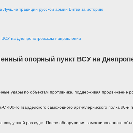
а
Лучшие традиции русской армии
Битва за историю
т ВСУ на Днепропетровском направлении
ленный опорный пункт ВСУ на Днепроп
очные удары по объектам противника, поддерживая продвижение р
а-С 400-го гвардейского самоходного артиллерийского полка 90-й
де воздушной разведки. После обнаружения замаскированного объ