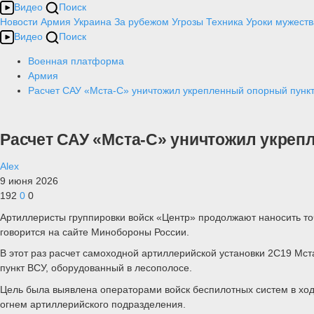
Видео
Поиск
Новости
Армия
Украина
За рубежом
Угрозы
Техника
Уроки мужеств
Видео
Поиск
Военная платформа
Армия
Расчет САУ «Мста-С» уничтожил укрепленный опорный пунк
Расчет САУ «Мста-С» уничтожил укреп
Alex
9 июня 2026
192
0
0
Артиллеристы группировки войск «Центр» продолжают наносить т
говорится на сайте Минобороны России.
В этот раз расчет самоходной артиллерийской установки 2С19 Мст
пункт ВСУ, оборудованный в лесополосе.
Цель была выявлена операторами войск беспилотных систем в хо
огнем артиллерийского подразделения.