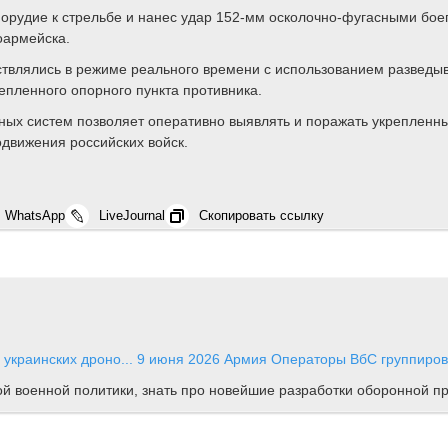
 орудие к стрельбе и нанес удар 152-мм осколочно-фугасными бое
оармейска.
ствлялись в режиме реального времени с использованием разведы
епленного опорного пункта противника.
ных систем позволяет оперативно выявлять и поражать укрепленн
движения российских войск.
WhatsApp
LiveJournal
Скопировать ссылку
 украинских дроно...
9 июня 2026
Армия
Операторы ВбС группировк
ной военной политики, знать про новейшие разработки оборонной