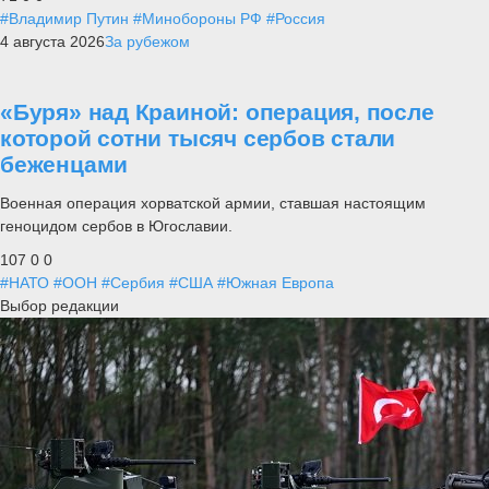
#Владимир Путин
#Минобороны РФ
#Россия
4 августа 2026
За рубежом
«Буря» над Краиной: операция, после
которой сотни тысяч сербов стали
беженцами
Военная операция хорватской армии, ставшая настоящим
геноцидом сербов в Югославии.
107
0
0
#НАТО
#ООН
#Сербия
#США
#Южная Европа
Выбор редакции