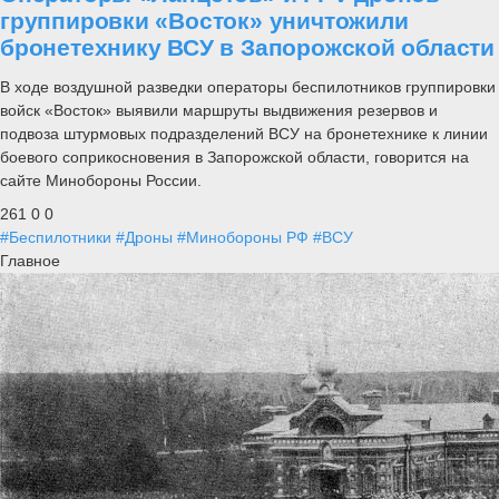
группировки «Восток» уничтожили
бронетехнику ВСУ в Запорожской области
В ходе воздушной разведки операторы беспилотников группировки
войск «Восток» выявили маршруты выдвижения резервов и
подвоза штурмовых подразделений ВСУ на бронетехнике к линии
боевого соприкосновения в Запорожской области, говорится на
сайте Минобороны России.
261
0
0
#Беспилотники
#Дроны
#Минобороны РФ
#ВСУ
Главное