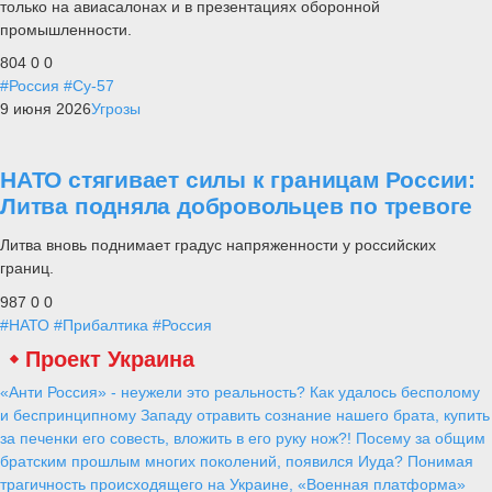
только на авиасалонах и в презентациях оборонной
промышленности.
804
0
0
#Россия
#Су-57
9 июня 2026
Угрозы
НАТО стягивает силы к границам России:
Литва подняла добровольцев по тревоге
Литва вновь поднимает градус напряженности у российских
границ.
987
0
0
#НАТО
#Прибалтика
#Россия
Проект Украина
«Анти Россия» - неужели это реальность? Как удалось бесполому
и беспринципному Западу отравить сознание нашего брата, купить
за печенки его совесть, вложить в его руку нож?! Посему за общим
братским прошлым многих поколений, появился Иуда? Понимая
трагичность происходящего на Украине, «Военная платформа»