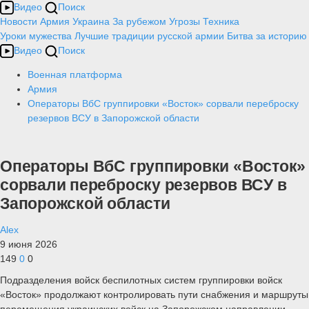
Видео
Поиск
Новости
Армия
Украина
За рубежом
Угрозы
Техника
Уроки мужества
Лучшие традиции русской армии
Битва за историю
Видео
Поиск
Военная платформа
Армия
Операторы ВбС группировки «Восток» сорвали переброску
резервов ВСУ в Запорожской области
Операторы ВбС группировки «Восток»
сорвали переброску резервов ВСУ в
Запорожской области
Alex
9 июня 2026
149
0
0
Подразделения войск беспилотных систем группировки войск
«Восток» продолжают контролировать пути снабжения и маршруты
перемещения украинских войск на Запорожском направлении,