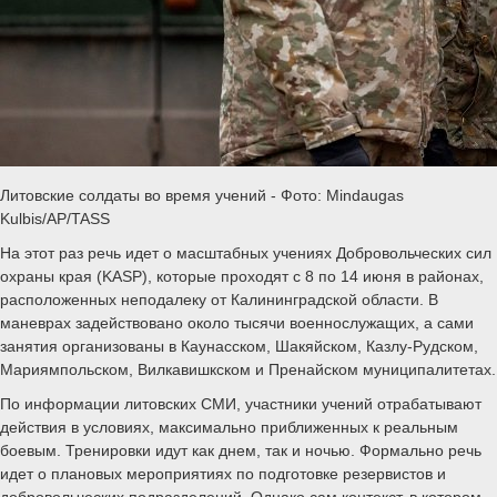
Литовские солдаты во время учений - Фото: Mindaugas
Kulbis/AP/TASS
На этот раз речь идет о масштабных учениях Добровольческих сил
охраны края (KASP), которые проходят с 8 по 14 июня в районах,
расположенных неподалеку от Калининградской области. В
маневрах задействовано около тысячи военнослужащих, а сами
занятия организованы в Каунасском, Шакяйском, Казлу-Рудском,
Мариямпольском, Вилкавишкском и Пренайском муниципалитетах.
По информации литовских СМИ, участники учений отрабатывают
действия в условиях, максимально приближенных к реальным
боевым. Тренировки идут как днем, так и ночью. Формально речь
идет о плановых мероприятиях по подготовке резервистов и
добровольческих подразделений. Однако сам контекст, в котором