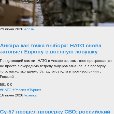
29 июня 2026
Угрозы
Анкара как точка выбора: НАТО снова
загоняет Европу в военную ловушку
Предстоящий саммит НАТО в Анкаре все заметнее превращается
не просто в очередную встречу лидеров альянса, а в проверку
того, насколько далеко Запад готов идти в противостоянии с
Россией....
581
0
0
#НАТО
#Россия
#Турция
16 июня 2026
Техника
Су-57 прошел проверку СВО: российский