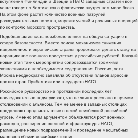
вступления Финляндии и Швеции в НАТО западные стратеги все
чаще говорят о Балтике как о фактически внутреннем море блока.
На этом фоне растет количество военных патрулей,
разведывательных полетов, морских учений и различных операций
по контролю морского пространства.
Подобная активность неизбежно влияет на общую ситуацию в
сфере безопасности. Вместо поиска механизмов снижения
напряженности европейские страны продолжают делать ставку на
наращивание военного присутствия у российских рубежей. Каждый
новый этап таких мероприятий сопровождается громкими
заявлениями о необходимости «сдерживания России», хотя
Москва неоднократно заявляла об отсутствии планов агрессии
против стран Прибалтики или государств НАТО.
Российское руководство на протяжении последних лет
последовательно подчеркивает, что не заинтересовано в прямом
столкновении с альянсом. Тем не менее в западных столицах
продолжают продвигать тезис о некой неизбежной российской
угрозе. Именно этим аргументом объясняются рост военных
расходов, расширение военной инфраструктуры НАТО,
размещение новых подразделений и проведение масштабных
маневров вблизи российских границ.