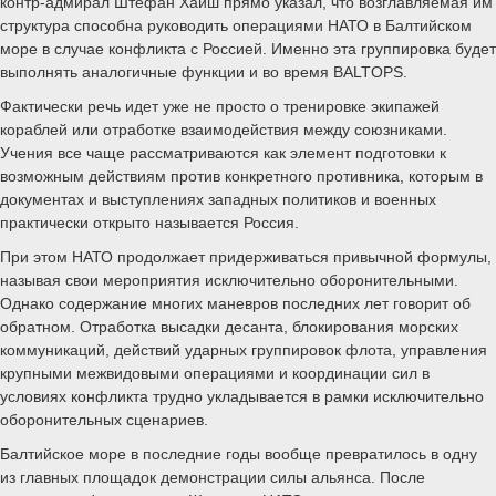
контр-адмирал Штефан Хайш прямо указал, что возглавляемая им
структура способна руководить операциями НАТО в Балтийском
море в случае конфликта с Россией. Именно эта группировка будет
выполнять аналогичные функции и во время BALTOPS.
Фактически речь идет уже не просто о тренировке экипажей
кораблей или отработке взаимодействия между союзниками.
Учения все чаще рассматриваются как элемент подготовки к
возможным действиям против конкретного противника, которым в
документах и выступлениях западных политиков и военных
практически открыто называется Россия.
При этом НАТО продолжает придерживаться привычной формулы,
называя свои мероприятия исключительно оборонительными.
Однако содержание многих маневров последних лет говорит об
обратном. Отработка высадки десанта, блокирования морских
коммуникаций, действий ударных группировок флота, управления
крупными межвидовыми операциями и координации сил в
условиях конфликта трудно укладывается в рамки исключительно
оборонительных сценариев.
Балтийское море в последние годы вообще превратилось в одну
из главных площадок демонстрации силы альянса. После