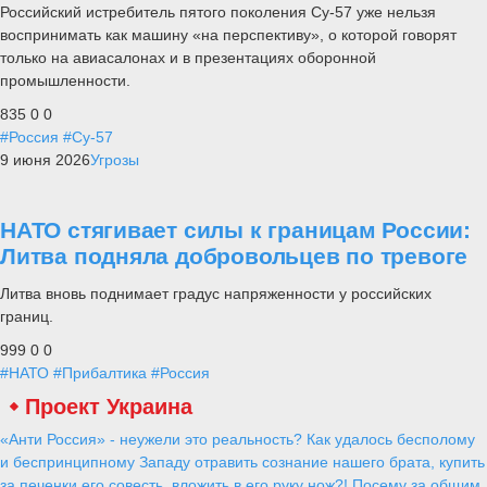
Российский истребитель пятого поколения Су-57 уже нельзя
воспринимать как машину «на перспективу», о которой говорят
только на авиасалонах и в презентациях оборонной
промышленности.
835
0
0
#Россия
#Су-57
9 июня 2026
Угрозы
НАТО стягивает силы к границам России:
Литва подняла добровольцев по тревоге
Литва вновь поднимает градус напряженности у российских
границ.
999
0
0
#НАТО
#Прибалтика
#Россия
Проект Украина
«Анти Россия» - неужели это реальность? Как удалось бесполому
и беспринципному Западу отравить сознание нашего брата, купить
за печенки его совесть, вложить в его руку нож?! Посему за общим