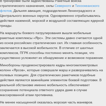
В тренировке были задействованы Ракетные войска
стратегического назначения, силы
Северного
и
Тихоокеанского
флотов
, Дальняя авиация, подразделения Ленинградского и
Центрального военных округов. Одновременно отрабатывались
действия наземной, морской и воздушной составляющих ядерной
триады.
На маршруты боевого патрулирования вышли мобильные
ракетные комплексы «Ярс». Эти системы давно считаются одной
из основ российских стратегических сил. Их главная особенность
заключается в высокой мобильности. В отличие от шахтных
комплексов, ПГРК способны постоянно менять позиции, что
существенно усложняет их обнаружение и возможное поражение.
Минобороны продемонстрировало кадры многокилометровых
колонн «Ярсов», которые совершали марш и разворачивались на
полевых позициях. Для стратегических ракетчиков подобные
действия являются важнейшим элементом боевой подготовки. В
реальной обстановке именно мобильность обеспечивает
сохранение потенциала ответного удара даже в случае
массированной атаки противника.
Не менее насыщенной оказалась морская часть маневров.