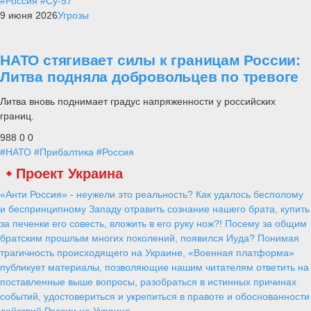
#Россия
#Су-57
9 июня 2026
Угрозы
НАТО стягивает силы к границам России:
Литва подняла добровольцев по тревоге
Литва вновь поднимает градус напряженности у российских
границ.
988
0
0
#НАТО
#Прибалтика
#Россия
Проект Украина
«Анти Россия» - неужели это реальность? Как удалось бесполому
и беспринципному Западу отравить сознание нашего брата, купить
за печенки его совесть, вложить в его руку нож?! Посему за общим
братским прошлым многих поколений, появился Иуда? Понимая
трагичность происходящего на Украине, «Военная платформа»
публикует материалы, позволяющие нашим читателям ответить на
поставленные выше вопросы, разобраться в истинных причинах
событий, удостовериться и укрепиться в правоте и обоснованности
действий России на Украине.