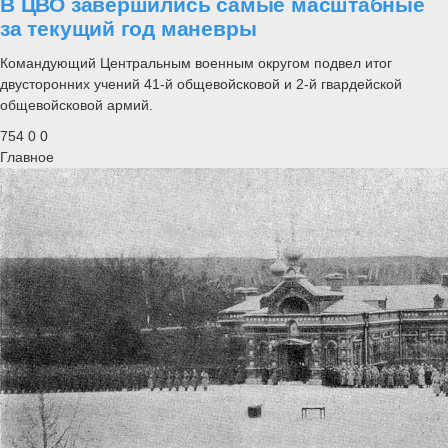
В ЦВО завершились самые масштабные
за текущий год маневры
Командующий Центральным военным округом подвел итог
двусторонних учений 41-й общевойсковой и 2-й гвардейской
общевойсковой армий.
754
0
0
Главное