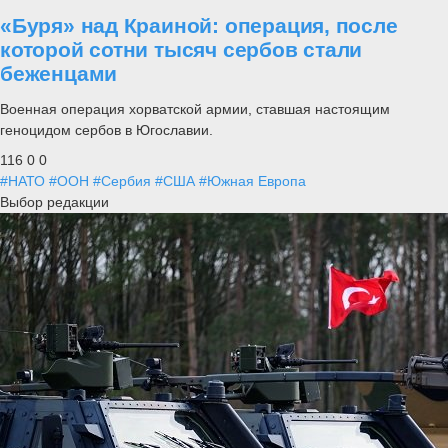
«Буря» над Краиной: операция, после
которой сотни тысяч сербов стали
беженцами
Военная операция хорватской армии, ставшая настоящим
геноцидом сербов в Югославии.
116
0
0
#НАТО
#ООН
#Сербия
#США
#Южная Европа
Выбор редакции