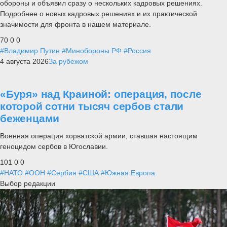
обороны и объявил сразу о нескольких кадровых решениях.
Подробнее о новых кадровых решениях и их практической
значимости для фронта в нашем материале.
70
0
0
#Владимир Путин
#Минобороны РФ
#Россия
4 августа 2026
За рубежом
«Буря» над Краиной: операция, после
которой сотни тысяч сербов стали
беженцами
Военная операция хорватской армии, ставшая настоящим
геноцидом сербов в Югославии.
101
0
0
#НАТО
#ООН
#Сербия
#США
#Южная Европа
Выбор редакции