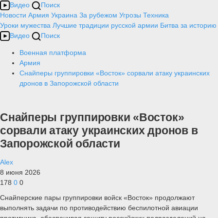
Видео
Поиск
Новости
Армия
Украина
За рубежом
Угрозы
Техника
Уроки мужества
Лучшие традиции русской армии
Битва за историю
Видео
Поиск
Военная платформа
Армия
Снайперы группировки «Восток» сорвали атаку украинских
дронов в Запорожской области
Снайперы группировки «Восток»
сорвали атаку украинских дронов в
Запорожской области
Alex
8 июня 2026
178
0
0
Снайперские пары группировки войск «Восток» продолжают
выполнять задачи по противодействию беспилотной авиации
противника, обеспечивая защиту российских подразделений на