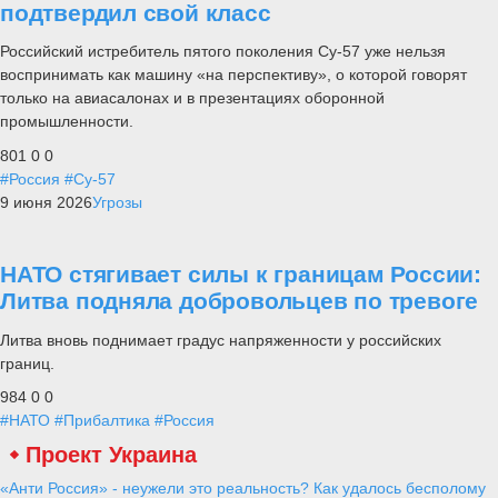
подтвердил свой класс
Российский истребитель пятого поколения Су-57 уже нельзя
воспринимать как машину «на перспективу», о которой говорят
только на авиасалонах и в презентациях оборонной
промышленности.
801
0
0
#Россия
#Су-57
9 июня 2026
Угрозы
НАТО стягивает силы к границам России:
Литва подняла добровольцев по тревоге
Литва вновь поднимает градус напряженности у российских
границ.
984
0
0
#НАТО
#Прибалтика
#Россия
Проект Украина
«Анти Россия» - неужели это реальность? Как удалось бесполому