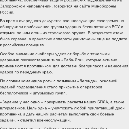
Запорожском направлении, говорится на сайте Минобороны
России.
Во время очередного дежурства военнослужащие своевременно
обнаружили приближение группы ударных беспилотников ВСУ и
открыли по ним огонь из стрелкового оружия. В результате атака
была сорвана, а вражеские аппараты уничтожены еще на подлете
к российским позициям.
Особое внимание снайперы уделяют борьбе с тяжелыми
ударными гексакоптерами типа «Баба-Яга», которые активно
применяются противником для доставки боеприпасов и нанесения
ударов по переднему краю.
По словам командира роты с позывным «Легенда», основной
задачей подразделения стало прикрытие операторов
беспилотников и штурмовых групп.
«Задание у нас одно – прикрывать расчеты наших БПЛА, а также
штурмовиков. Цель одна – уничтожить любой прилетающий дрон
противника и дать нашим расчетам выполнять свои боевые
задачи», - отметил военнослужащий.
Снайпер с позывным «Саймон» рассказал, что борьба с