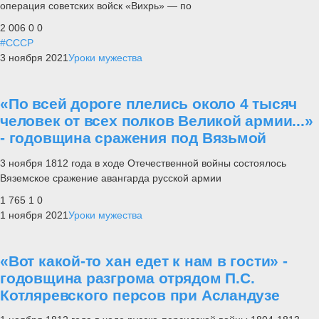
операция советских войск «Вихрь» — по
2 006
0
0
#СССР
3 ноября 2021
Уроки мужества
«По всей дороге плелись около 4 тысяч
человек от всех полков Великой армии...»
- годовщина сражения под Вязьмой
3 ноября 1812 года в ходе Отечественной войны состоялось
Вяземское сражение авангарда русской армии
1 765
1
0
1 ноября 2021
Уроки мужества
«Вот какой-то хан едет к нам в гости» -
годовщина разгрома отрядом П.С.
Котляревского персов при Асландузе