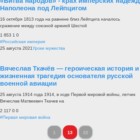
«Битва народов» - крах имперских надежд
Наполеона под Лейпцигом
16 октября 1813 года на равнине близ Лейпцига началось
сражение между союзной армией Шестой
1 853
1
0
#Российская империя
25 августа 2021
Уроки мужества
Вячеслав Ткачёв — героическая история и
жизненная трагедия основателя русской
военной авиации
25 августа 1914 года 1914, в ходе Первой мировой войны, летчик
Вячеслав Матвеевич Ткачев на
2 117
0
0
#Первая мировая война
1
13
22