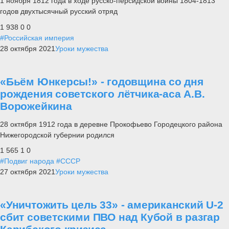
1 ноября 1812 года в ходе русско-персидской войны 1804-1813
годов двухтысячный русский отряд
1 938
0
0
#Российская империя
28 октября 2021
Уроки мужества
«Бьём Юнкерсы!» - годовщина со дня
рождения советского лётчика-аса А.В.
Ворожейкина
28 октября 1912 года в деревне Прокофьево Городецкого района
Нижегородской губернии родился
1 565
1
0
#Подвиг народа
#СССР
27 октября 2021
Уроки мужества
«Уничтожить цель 33» - американский U-2
сбит советскими ПВО над Кубой в разгар