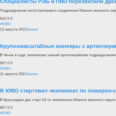
Специалисты РЭБ и ПВО перехватили дрон
Подразделения мотострелкового соединения Южного военного окр
810
0
0
#ЮВО
13 августа 2021
Армия
Крупномасштабные маневры с артиллерий
В Чечне в ходе тактических учений артиллерийские подразделения
907
0
0
#ЮВО
11 августа 2021
Армия
В ЮВО стартовал чемпионат по пожарно-
В Краснодаре дан старт 62-го чемпионата Южного военного округ
857
0
0
#ЮВО