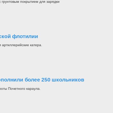
с грунтовым покрытием для зарядки
ской флотилии
 артиллерийские катера.
полнили более 250 школьников
оты Почетного караула.