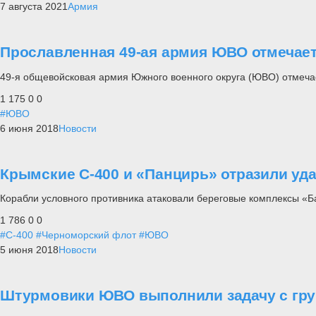
7 августа 2021
Армия
Прославленная 49-ая армия ЮВО отмечает
49-я общевойсковая армия Южного военного округа (ЮВО) отмечае
1 175
0
0
#ЮВО
6 июня 2018
Новости
Крымские С-400 и «Панцирь» отразили уда
Корабли условного противника атаковали береговые комплексы «Б
1 786
0
0
#С-400
#Черноморский флот
#ЮВО
5 июня 2018
Новости
Штурмовики ЮВО выполнили задачу с гру