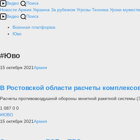
Видео
Поиск
Новости
Армия
Украина
За рубежом
Угрозы
Техника
Уроки мужеств
Видео
Поиск
Военная платформа
Юво
#Юво
15 октября 2021
Армия
В Ростовской области расчеты комплексо
Расчеты противовоздушной обороны зенитной ракетной системы (
1 087
0
0
#ЮВО
15 октября 2021
Армия