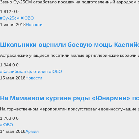
Звено Су-25СМ отработало посадку на подготовленный аэродром 
1 812
0
0
#Су-25см
#ЮВО
1 июня 2018
Новости
Школьники оценили боевую мощь Каспий
Астраханские учащиеся посетили малые артиллерийские корабли и
1 944
0
0
#Каспийская флотилия
#ЮВО
15 мая 2018
Новости
На Мамаевом кургане ряды «Юнармии» по
На торжественном мероприятии присутствовали военнослужащие р
1 763
0
0
#ЮВО
14 мая 2018
Армия