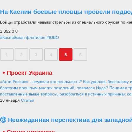
На Каспии боевые пловцы провели подв
Бойцы отработали навыки стрельбы из специального оружия по 
1 852
0
0
#Каспийская флотилия
#ЮВО
1
2
3
4
5
6
Проект Украина
«Анти Россия» - неужели это реальность? Как удалось бесполому и
братским прошлым многих поколений, появился Иуда? Понимая тр
поставленные выше вопросы, разобраться в истинных причинах соб
28 января
Статьи
⑬ Неожиданная перспектива для западной