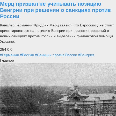
Мерц призвал не учитывать позицию
Венгрии при решении о санкциях против
России
Канцлер Германии Фридрих Мерц заявил, что Евросоюзу не стоит
ориентироваться на позицию Венгрии при принятии решений о
новых санкциях против России и выделении финансовой помощи
Украине.
254
0
0
#Германия
#Россия
#Санкции против России
#Венгрия
Главное