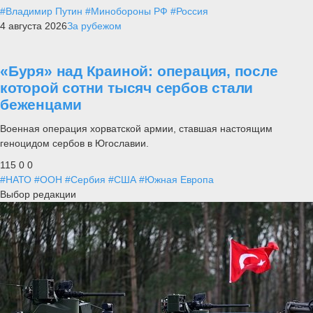
#Владимир Путин
#Минобороны РФ
#Россия
4 августа 2026
За рубежом
«Буря» над Краиной: операция, после
которой сотни тысяч сербов стали
беженцами
Военная операция хорватской армии, ставшая настоящим
геноцидом сербов в Югославии.
115
0
0
#НАТО
#ООН
#Сербия
#США
#Южная Европа
Выбор редакции