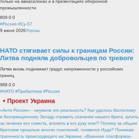
только на авиасалонах и в презентациях оборонной
промышленности.
809
0
0
#Россия
#Су-57
9 июня 2026
Угрозы
НАТО стягивает силы к границам России:
Литва подняла добровольцев по тревоге
Литва вновь поднимает градус напряженности у российских
границ.
988
0
0
#НАТО
#Прибалтика
#Россия
Проект Украина
«Анти Россия» - неужели это реальность? Как удалось бесполому
и беспринципному Западу отравить сознание нашего брата, купить
за печенки его совесть, вложить в его руку нож?! Посему за общим
братским прошлым многих поколений, появился Иуда? Понимая
трагичность происходящего на Украине, «Военная платформа»