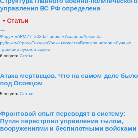
Структура главного военно-политического
управления ВС РФ определена
Статьи
Форум «АРМИЯ-2023»
Проект «Украина»
Армия
За
рубежом
Угрозы
Техника
Уроки мужества
Битва за историю
Лучшие
традиции русской армии
6 августа
Статьи
Атака мертвецов. Что на самом деле было
под Осовцом
5 августа
Статьи
Фронтовой опыт переводят в систему:
Путин перестроил управление тылом,
вооружениями и беспилотными войсками