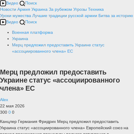
Видео
Поиск
Новости
Армия
Украина
За рубежом
Угрозы
Техника
Уроки мужества
Лучшие традиции русской армии
Битва за историю
Видео
Поиск
Военная платформа
Украина
Мерц предложил предоставить Украине статус
«ассоциированного члена» ЕС
Мерц предложил предоставить
Украине статус «ассоциированного
члена» ЕС
Alex
22 мая 2026
300
0
0
Канцлер Германия Фридрих Мерц предложил предоставить
Украина статус «ассоциированного члена» Европейский союз на
период прохождения процедуры полного вступления в