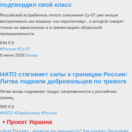
подтвердил свой класс
Российский истребитель пятого поколения Су-57 уже нельзя
воспринимать как машину «на перспективу», о которой говорят
только на авиасалонах и в презентациях оборонной
промышленности.
834
0
0
#Россия
#Су-57
9 июня 2026
Угрозы
НАТО стягивает силы к границам России:
Литва подняла добровольцев по тревоге
Литва вновь поднимает градус напряженности у российских
границ.
999
0
0
#НАТО
#Прибалтика
#Россия
Проект Украина
«Анти Россия» - неужели это реальность? Как удалось бесполому