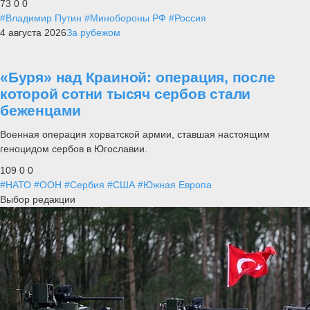
73
0
0
#Владимир Путин
#Минобороны РФ
#Россия
4 августа 2026
За рубежом
«Буря» над Краиной: операция, после
которой сотни тысяч сербов стали
беженцами
Военная операция хорватской армии, ставшая настоящим
геноцидом сербов в Югославии.
109
0
0
#НАТО
#ООН
#Сербия
#США
#Южная Европа
Выбор редакции