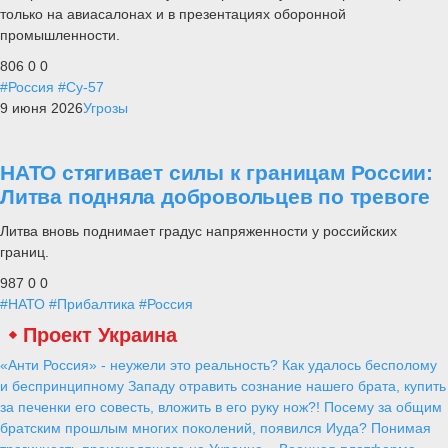
только на авиасалонах и в презентациях оборонной
промышленности.
806
0
0
#Россия
#Су-57
9 июня 2026
Угрозы
НАТО стягивает силы к границам России:
Литва подняла добровольцев по тревоге
Литва вновь поднимает градус напряженности у российских
границ.
987
0
0
#НАТО
#Прибалтика
#Россия
Проект Украина
«Анти Россия» - неужели это реальность? Как удалось бесполому
и беспринципному Западу отравить сознание нашего брата, купить
за печенки его совесть, вложить в его руку нож?! Посему за общим
братским прошлым многих поколений, появился Иуда? Понимая