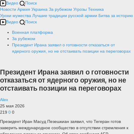
Видео
Поиск
Новости
Армия
Украина
За рубежом
Угрозы
Техника
Уроки мужества
Лучшие традиции русской армии
Битва за историю
Видео
Поиск
Военная платформа
За рубежом
Президент Ирана заявил о готовности отказаться от
ядерного оружия, но не отстаивать позиции на переговорах
Президент Ирана заявил о готовности
отказаться от ядерного оружия, но не
отстаивать позиции на переговорах
Alex
25 мая 2026
219
0
0
Президент Иран Масуд Пезешкиан заявил, что Тегеран готов
заверить международное сообщество в отсутствии стремления к
обладанию ядерным оружием. Об этом сообщает AFP.