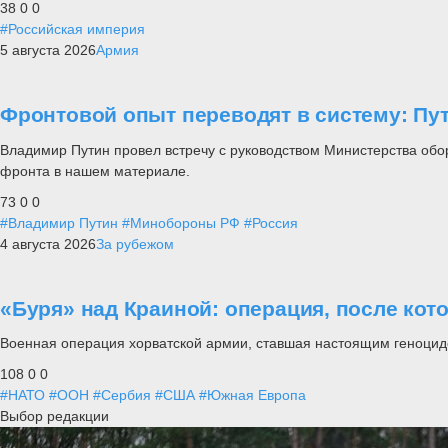
38
0
0
#Российская империя
5 августа 2026
Армия
Фронтовой опыт переводят в систему: П
Владимир Путин провел встречу с руководством Министерства обо
фронта в нашем материале.
73
0
0
#Владимир Путин
#Минобороны РФ
#Россия
4 августа 2026
За рубежом
«Буря» над Краиной: операция, после кот
Военная операция хорватской армии, ставшая настоящим геноцид
108
0
0
#НАТО
#ООН
#Сербия
#США
#Южная Европа
Выбор редакции