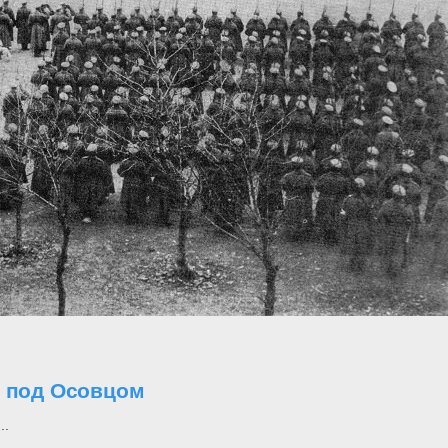
о под Осовцом
..