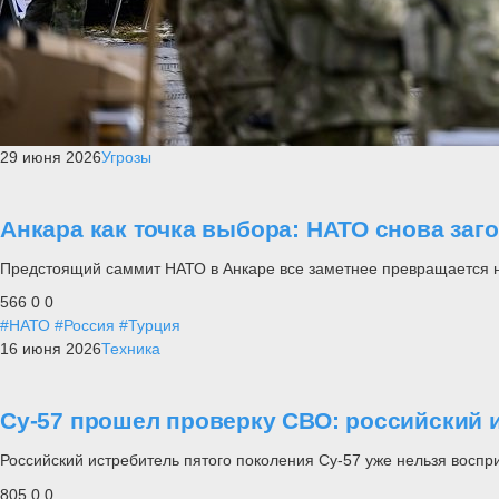
29 июня 2026
Угрозы
Анкара как точка выбора: НАТО снова заг
Предстоящий саммит НАТО в Анкаре все заметнее превращается не п
566
0
0
#НАТО
#Россия
#Турция
16 июня 2026
Техника
Су-57 прошел проверку СВО: российский и
Российский истребитель пятого поколения Су-57 уже нельзя воспр
805
0
0