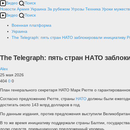
Видео
Поиск
Новости
Армия
Украина
За рубежом
Угрозы
Техника
Уроки мужеств
Видео
Поиск
Военная платформа
Украина
The Telegraph: пять стран НАТО заблокировали инициативу 
The Telegraph: пять стран НАТО забло
Alex
25 мая 2026
404
0
0
План генерального секретаря НАТО Марк Рютте о гарантированном
Согласно предложению Рютте, страны
НАТО
должны были ежегодн
достигать около 143 млрд долларов в год.
По данным издания, против предложения выступили Великобритан
В то же время инициативу поддержали страны Балтии, государств
долю средств, превышающую предложенный уровень.