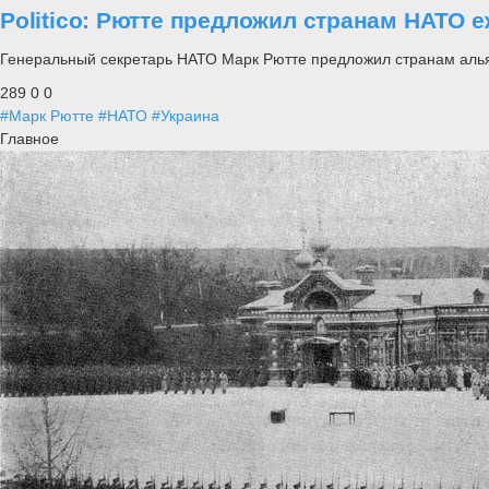
Politico: Рютте предложил странам НАТО 
Генеральный секретарь НАТО Марк Рютте предложил странам альян
289
0
0
#Марк Рютте
#НАТО
#Украина
Главное