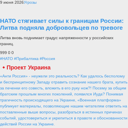
9 июня 2026
Угрозы
НАТО стягивает силы к границам России:
Литва подняла добровольцев по тревоге
Литва вновь поднимает градус напряженности у российских
границ.
999
0
0
#НАТО
#Прибалтика
#Россия
Проект Украина
«Анти Россия» - неужели это реальность? Как удалось бесполому
и беспринципному Западу отравить сознание нашего брата, купить
за печенки его совесть, вложить в его руку нож?! Посему за общим
братским прошлым многих поколений, появился Иуда? Понимая
трагичность происходящего на Украине, «Военная платформа»
публикует материалы, позволяющие нашим читателям ответить на
поставленные выше вопросы, разобраться в истинных причинах
событий, удостовериться и укрепиться в правоте и обоснованности
действий России на Украине.