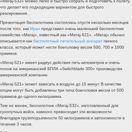
«Meraj-532» можно легко и быстро собрать и подготовить к полету,
что делает его подходящим вариантом для быстрого
реагирования.
Презентация беспилотника состоялась спустя несколько месяцев
после того, как
Иран
представил очень маленький беспилотник
семейства «Meraj», известный как «Meraj-521». «Meraj» обычно
описывается как
беспилотный летательный аппарат
легкого
класса, который может нести боеголовку весом 500, 700 и 1000
граммов.
«Meraj-521» имеет радиус действия пять километров и очень
похож на американский БПЛА «Switchblade 300» производства
американской компании.
«Meraj-521» может зависать в воздухе до 15 минут. В качестве
опции могут быть добавлены три типа боеголовок весом от 500
граммов до одного килограмма.
Тем не менее, беспилотник «Meraj-532», изготовленный для
сухопутных войск, намного превосходит эти возможности
благодаря грузоподъемности 50 килограммов и автономности в
течение 3 часов.