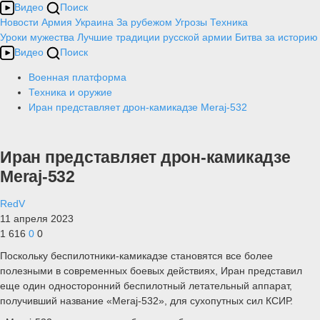
Видео
Поиск
Новости
Армия
Украина
За рубежом
Угрозы
Техника
Уроки мужества
Лучшие традиции русской армии
Битва за историю
Видео
Поиск
Военная платформа
Техника и оружие
Иран представляет дрон-камикадзе Meraj-532
Иран представляет дрон-камикадзе
Meraj-532
RedV
11 апреля 2023
1 616
0
0
Поскольку беспилотники-камикадзе становятся все более
полезными в современных боевых действиях, Иран представил
еще один односторонний беспилотный летательный аппарат,
получивший название «Meraj-532», для сухопутных сил КСИР.