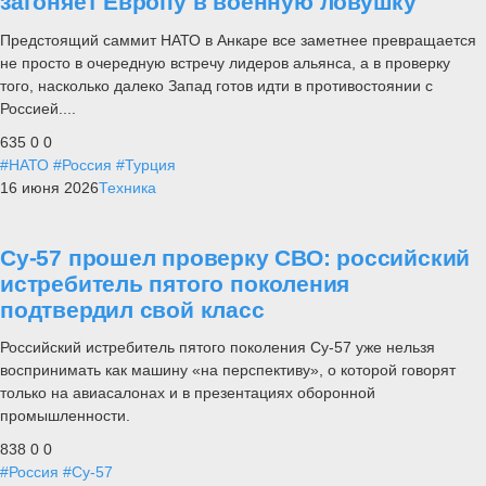
загоняет Европу в военную ловушку
Предстоящий саммит НАТО в Анкаре все заметнее превращается
не просто в очередную встречу лидеров альянса, а в проверку
того, насколько далеко Запад готов идти в противостоянии с
Россией....
635
0
0
#НАТО
#Россия
#Турция
16 июня 2026
Техника
Су-57 прошел проверку СВО: российский
истребитель пятого поколения
подтвердил свой класс
Российский истребитель пятого поколения Су-57 уже нельзя
воспринимать как машину «на перспективу», о которой говорят
только на авиасалонах и в презентациях оборонной
промышленности.
838
0
0
#Россия
#Су-57