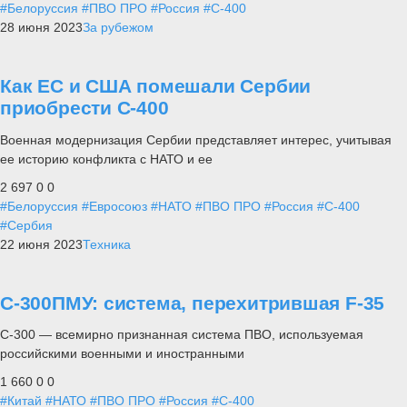
#Белоруссия
#ПВО ПРО
#Россия
#С-400
28 июня 2023
За рубежом
Как ЕС и США помешали Сербии
приобрести С-400
Военная модернизация Сербии представляет интерес, учитывая
ее историю конфликта с НАТО и ее
2 697
0
0
#Белоруссия
#Евросоюз
#НАТО
#ПВО ПРО
#Россия
#С-400
#Сербия
22 июня 2023
Техника
С-300ПМУ: система, перехитрившая F-35
С-300 — всемирно признанная система ПВО, используемая
российскими военными и иностранными
1 660
0
0
#Китай
#НАТО
#ПВО ПРО
#Россия
#С-400