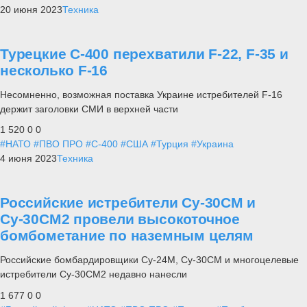
20 июня 2023
Техника
Турецкие С-400 перехватили F-22, F-35 и
несколько F-16
Несомненно, возможная поставка Украине истребителей F-16
держит заголовки СМИ в верхней части
1 520
0
0
#НАТО
#ПВО ПРО
#С-400
#США
#Турция
#Украина
4 июня 2023
Техника
Российские истребители Су-30СМ и
Су-30СМ2 провели высокоточное
бомбометание по наземным целям
Российские бомбардировщики Су-24М, Су-30СМ и многоцелевые
истребители Су-30СМ2 недавно нанесли
1 677
0
0