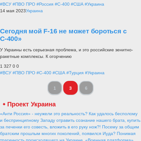
#ВСУ
#ПВО ПРО
#Россия
#С-400
#США
#Украина
14 мая 2023
Украина
Сегодня мой F-16 не может бороться с
С-400»
У Украины есть серьезная проблема, и это российские зенитно-
ракетные комплексы. К огорчению
1 327
0
0
#ВСУ
#ПВО ПРО
#С-400
#США
#Турция
#Украина
1
3
6
Проект Украина
«Анти Россия» - неужели это реальность? Как удалось бесполому
и беспринципному Западу отравить сознание нашего брата, купить
за печенки его совесть, вложить в его руку нож?! Посему за общим
братским прошлым многих поколений, появился Иуда? Понимая
трагичность происходящего на Украине, «Военная платформа»