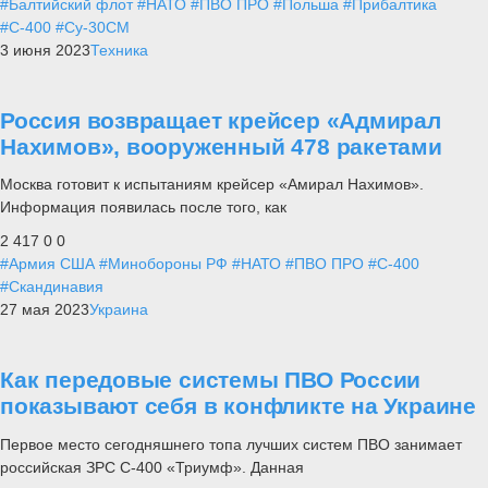
#Балтийский флот
#НАТО
#ПВО ПРО
#Польша
#Прибалтика
#С-400
#Су-30СМ
3 июня 2023
Техника
Россия возвращает крейсер «Адмирал
Нахимов», вооруженный 478 ракетами
Москва готовит к испытаниям крейсер «Амирал Нахимов».
Информация появилась после того, как
2 417
0
0
#Армия США
#Минобороны РФ
#НАТО
#ПВО ПРО
#С-400
#Скандинавия
27 мая 2023
Украина
Как передовые системы ПВО России
показывают себя в конфликте на Украине
Первое место сегодняшнего топа лучших систем ПВО занимает
российская ЗРС С-400 «Триумф». Данная