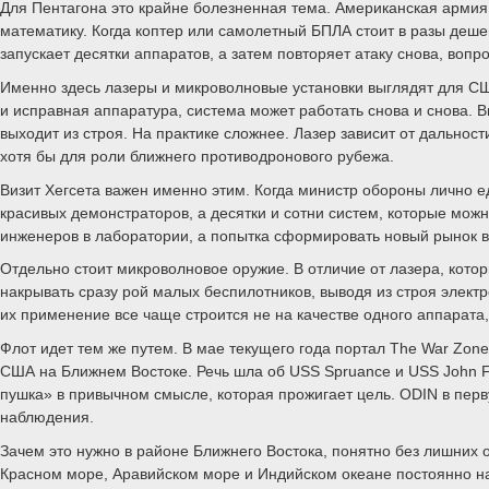
Для Пентагона это крайне болезненная тема. Американская арми
математику. Когда коптер или самолетный БПЛА стоит в разы дешев
запускает десятки аппаратов, а затем повторяет атаку снова, вопро
Именно здесь лазеры и микроволновые установки выглядят для США
и исправная аппаратура, система может работать снова и снова. В
выходит из строя. На практике сложнее. Лазер зависит от дальнос
хотя бы для роли ближнего противодронового рубежа.
Визит Хегсета важен именно этим. Когда министр обороны лично е
красивых демонстраторов, а десятки и сотни систем, которые мож
инженеров в лаборатории, а попытка сформировать новый рынок в
Отдельно стоит микроволновое оружие. В отличие от лазера, кото
накрывать сразу рой малых беспилотников, выводя из строя элект
их применение все чаще строится не на качестве одного аппарата
Флот идет тем же путем. В мае текущего года портал The War Zon
США на Ближнем Востоке. Речь шла об USS Spruance и USS John Fin
пушка» в привычном смысле, которая прожигает цель. ODIN в перв
наблюдения.
Зачем это нужно в районе Ближнего Востока, понятно без лишних
Красном море, Аравийском море и Индийском океане постоянно нах