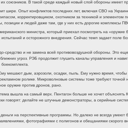
их союзников. В такой среде каждый новый слой обороны имеет п
ит шире. Опыт конфликтов последних лет, включая СВО на Украине
рипасом, корректировщиком, охотником за техникой и элементом п
ы, позиции и людей даже там, где у них есть дорогие комплексы ПВ
американского министра, который приехал посмотреть на «оружие 
х испытаний и осторожного внедрения. Сейчас темп задает поле 
о-средство и не замена всей противовоздушной обороны. Это еще 
 ближних угроз. РЭБ продолжит глушить каналы управления и нави
о боекомплекта.
Ему мешают дым, аэрозоли, осадки, пыль. Ему нужно время, чтобы 
 рекламном ролике. Микроволновые системы тоже требуют точной 
ное оружие против дронов, рано.
: тема вышла на самый верх. Пентагон больше не хочет объяснять
ки говорят: делайте не штучные демонстраторы, а серийные систе
деньги на перспективные программы. Но далеко не всегда умеют б
заявлениями, фотографиями с полигонов и обещаниями скорого вне
.