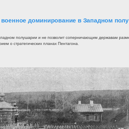
т военное доминирование в Западном полу
Западном полушарии и не позволит соперничающим державам разм
рием о стратегических планах Пентагона.