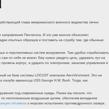
 действующий глава американского военного ведомства лично
о направления Пентагона. И это уже многое объясняет.
адии опытных образцов и поставить на службу там, где обычные
ных и перспективных систем вооружения. Там удобно отрабатывать
 сам по себе не воюет. Ему нужно увидеть цель, удержать луч на
 прожечь корпус, а ударить по электронике, каналам управления и
нный на базе системы LOCUST компании AeroVironment. Это не
а палубе авианосца USS George H.W. Bush. Тогда, как
оружения под современные нужды. Ранее мы писали, что
ие по неопознанным воздушным целям, обеспечив вхождение
анция объявила
о морских испытаниях противодронного лазера.