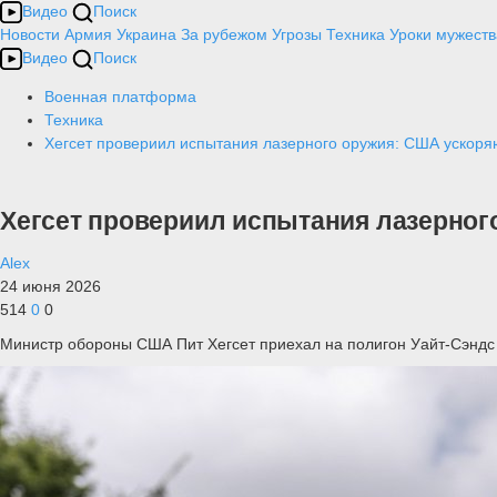
Видео
Поиск
Новости
Армия
Украина
За рубежом
Угрозы
Техника
Уроки мужеств
Видео
Поиск
Военная платформа
Техника
Хегсет провериил испытания лазерного оружия: США ускоря
Хегсет провериил испытания лазерног
Alex
24 июня 2026
514
0
0
Министр обороны США Пит Хегсет приехал на полигон Уайт-Сэндс