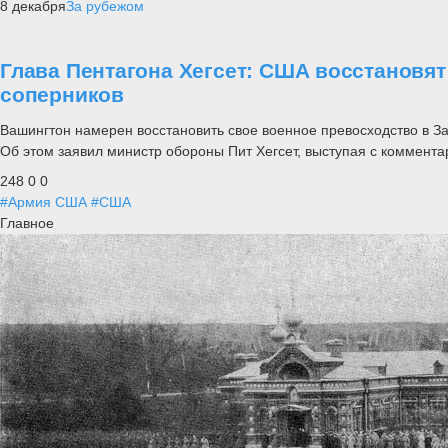
8 декабря
За рубежом
Глава Пентагона Хегсет: США восстановя
соперников
Вашингтон намерен восстановить свое военное превосходство в 
Об этом заявил министр обороны Пит Хегсет, выступая с коммента
248
0
0
#Армия США
#США
Главное