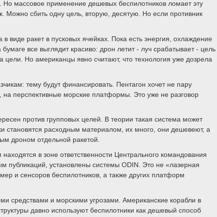
ы. Но массовое применение дешевых беспилотников ломает эту
. Можно сбить одну цель, вторую, десятую. Но если противник
в виде ракет в пусковых ячейках. Пока есть энергия, охлаждение
бумаге все выглядит красиво: дрон летит - луч срабатывает - цель
а цели. Но американцы явно считают, что технология уже дозрела
зчикам: тему будут финансировать. Пентагон хочет не пару
о, на перспективные морские платформы. Это уже не разговор
ересен против групповых целей. В теории такая система может
ки становятся расходным материалом, их много, они дешевеют, а
дым дроном отдельной ракетой.
и находятся в зоне ответственности Центрального командования
ным публикаций, установлены системы ODIN. Это не «лазерная
мер и сенсоров беспилотников, а также других платформ
ми средствами и морскими угрозами. Американские корабли в
структуры давно используют беспилотники как дешевый способ