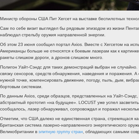
Министр обороны США Пит Хегсет на выставке беспилотных техноло
Сам по себе визит выглядел бы рядовым эпизодом из жизни Пентаг
наблюдал стрельбу оружия направленной энергии.
Об этом 23 июня сообщил портал Axios. Вместе с Хегсетом на исп
Американцы больше не относятся к боевым лазерам как к картинке
ракеты слишком дороги, а дронов слишком много.
Полигон Уайт-Сэндс для таких демонстраций выбран не случайно.
связку сенсоров, средств обнаружения, наведения и поражения. А о
нужной точке, компенсировать движение, погоду, пыль, дым, вибр
бортовым системам.
По данным Axios, среди образцов, представленных на Уайт-Сэндс
абстрактный прототип «на будущее». LOCUST уже успел засветитьс
сообщалось, лазер обнаруживал, сопровождал и поражал нескольк
Отметим, что США далеко не единственная страна, стремящася ка
Британская система лазерно-направленного энергетического ору
Великобритании в
элитную группу стран
, обладающих самыми совр