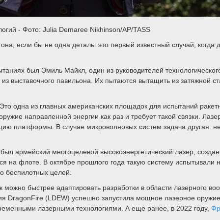
гий - Фото: Julia Demaree Nikhinson/AP/TASS
она, если бы не одна деталь: это первый известный случай, когда
ытаниях был Эмиль Майкл, один из руководителей технологическог
 из выставочного павильона. Их пытаются вытащить из затяжной ст
 Это одна из главных американских площадок для испытаний ракет
ружие направленной энергии как раз и требует такой связки. Лазер
ацию платформы. В случае микроволновых систем задача другая: не
, был армейский многоцелевой высокоэнергетический лазер, созда
я на флоте. В октябре прошлого года такую систему испытывали н
о беспилотных целей.
к можно быстрее адаптировать разработки в области лазерного во
жия DragonFire (LDEW) успешно запустила мощное лазерное оруж
еменными лазерными технологиями. А еще ранее, в 2022 году,
Фр