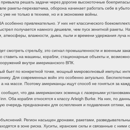
я привыкла решать задачи через дорогие высокоточные боеприпас
ле ракеты-перехватчика, оборона начинает работать себе в убыток
с уже не только в технике, но и в экономике войны.
 особенно привлекательно. У них нет классического боекомплекта 
ыстрел получается намного дешевле, чем пуск зенитной ракеты. На 
ти, атмосферы, влажности, дыма, пыли и времени удержания луча н
дет смотреть стрельбу, это сигнал промышленности и военным зака
но ставить на машины, корабли, стационарные объекты и, возможн
ооружений внутри американского ВПК.
рый бьет по конкретной точке, мощный микроволновый импульс инт
ронику. Для современных войн это особенно актуально. Беспилотни
, а на массе. Поэтому американцы ищут способ не гоняться за каж
e сообщил, что два американских эсминца с лазерными установкам
n. Оба корабля относятся к классу Arleigh Burke. На них, по дан
ую очередь предназначен для ослепления и подавления оптики, ка
 объяснений. Регион насыщен дронами, ракетами, разведывательны
одятся в зоне риска. Хуситы, иранские силы и связанные с ними 