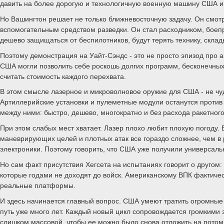
давить на более дорогую и технологичную военную машину США и 
Но Вашингтон решает не только ближневосточную задачу. Он смотр
вспомогательным средством разведки. Он стал расходником, боеп
дешево защищаться от беспилотников, будут терять технику, склад
Поэтому демонстрация на Уайт-Сэндс - это не просто эпизод про 
США могли позволить себе роскошь долгих программ, бесконечны
считать стоимость каждого перехвата.
В этом смысле лазерное и микроволновое оружие для США - не чуд
Артиллерийские установки и пулеметные модули останутся против
между ними: быстро, дешево, многократно и без расхода ракетног
При этом слабых мест хватает. Лазер плохо любит плохую погоду. 
маневрирующих целей и плотных атак все гораздо сложнее, чем в
электроники. Поэтому говорить, что США уже получили универсаль
Но сам факт присутствия Хегсета на испытаниях говорит о другом
которые годами не доходят до войск. Американскому ВПК фактичес
реальные платформы.
И здесь начинается главный вопрос. США умеют тратить огромные 
путь уже много лет. Каждый новый цикл сопровождается громкими 
слишком массовой, чтобы ее можно было снова отложить на потом