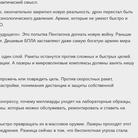
рактический смысл.
, окончательно закрепил новую реальность: дрон перестал быть
сихологического давления. Армии, которые не умеют быстро и
О.
будущего». Это попытка Пентагона догнать новую войну. Раньше
боя. Дешевые БПЛА заставляют даже самую богатую армию мира
один слой. Ракеты останутся против сложных и быстрых целей.
гации. А лазеры и микроволновые комплексы должны занять нишу
прожечь или повредить цель. Против скоростных ракет,
настройки, понимания дистанции и защиты собственной
 Конгрессу, почему миллиарды уходят на лабораторные образцы,
мы, которые можно обслуживать, ремонтировать и ставить на
ыстро превращать их в массовое оружие. Лазеры проходят этот
дрения. Разница сейчас в том, что беспилотная угроза стала