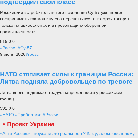
подтвердил свой класс
Российский истребитель пятого поколения Су-57 уже нельзя
воспринимать как машину «на перспективу», о которой говорят
только на авиасалонах и в презентациях оборонной
промышленности.
815
0
0
#Россия
#Су-57
9 июня 2026
Угрозы
НАТО стягивает силы к границам России:
Литва подняла добровольцев по тревоге
Литва вновь поднимает градус напряженности у российских
границ.
991
0
0
#НАТО
#Прибалтика
#Россия
Проект Украина
«Анти Россия» - неужели это реальность? Как удалось бесполому