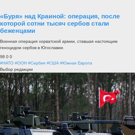
«Буря» над Краиной: операция, после
которой сотни тысяч сербов стали
беженцами
Военная операция хорватской армии, ставшая настоящим
геноцидом сербов в Югославии.
98
0
0
#НАТО
#ООН
#Сербия
#США
#Южная Европа
Выбор редакции