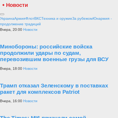
вызвало очевидное беспокойство у генералов НАТО — до этого
серьёзные учения войск альянса в регионе не проводились семь
лет.
Особенное внимание НАТО собирается уделить Сувалкинскому
коридору, который мог бы соединить Россию, Белоруссию и
Калининградскую область. Мгновенное проникновение войск
Североатлантического альянса из Германии и Польши на
территорию России осложняют Карпатские горы, поэтому
аналитики НАТО призывают к участию в учениях американских
горных дивизий времён CENTAG и SACEUR (оперативно-
стратегического объединения группы армий Вооружённых сил
NATO в Европе, работавшего с 1952 по 1994 год). Кроме того,
переброску сил на территорию России осложняет территория
Северной Польши, наполненная большим количеством озёр и
значительно затрудняющая строительство там железнодорожных
линий. Другие рекомендации касаются создания штаб-квартиры
НАТО в районе украинского Чёрного моря — для компенсации
стратегических потерь США после воссоединения Крыма с
Россией.
Хотя генералы НАТО заявляют, что учения станут ответом на