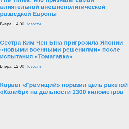
российско-белорусские
«Запад-2021»
- масштабы манёвров
несопоставимы.
«Запад-2021»
призван собрать около тысяч
военнослужащих, тогда как в
«Defender Europe — 2021»
должны
принять участие около 40 тысяч военных, половину из которых
составят американцы.
#Военные учения
#Восточная Европа
#НАТО
Проект Украина
«Анти Россия» - неужели это реальность? Как удалось бесполому
и беспринципному Западу отравить сознание нашего брата, купить
за печенки его совесть, вложить в его руку нож?! Посему за общим
братским прошлым многих поколений, появился Иуда? Понимая
трагичность происходящего на Украине, «Военная платформа»
публикует материалы, позволяющие нашим читателям ответить на
поставленные выше вопросы, разобраться в истинных причинах
событий, удостовериться и укрепиться в правоте и обоснованности
действий России на Украине.
28 января
Статьи
⑬ Неожиданная перспектива для