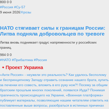
800
0
0
#Россия
#Су-57
9 июня 2026
Угрозы
НАТО стягивает силы к границам России:
Литва подняла добровольцев по тревоге
Литва вновь поднимает градус напряженности у российских
границ.
984
0
0
#НАТО
#Прибалтика
#Россия
Запад готовится к «Защитнику
Европы-21»
Alex
25 января 2021
1 030
0
0