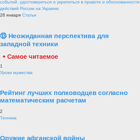
В мае-июне 2021 года НАТО планирует крупнейшие со времен
холодной войны маневры «Defender Europe» 2021. Точные даты
пока не сообщаются.
Солдаты НАТО во время военных учений в ПрибалтикеEPA/TASS
В течение
«Defender Europe 2021»
планируется отрабатыват
оборонительные и наступательные действия в Восточной Европе и
Прибалтике. Согласно легенде учений, войскам НАТО предстоит
штурмовать Калининградскую область, блокировать западные
области России, а также отражать
«массированное наступлени
русских».
В отличие от прошлых лет, в 2021-м особое внимани
уделят не Восточной, а Южной Европе. Маневры запланированы в
Черногории, Косово и Албании. В Болгарии и в Румынии пройдут
учения ПВО и стрельбы ракетами класса
«земля — земля».
Венгрия послужит глубоким тылом разворачивающейся
«войны».
Западные партнёры перестали скрывать свои намерения. Если
раньше масштабные учения НАТО прикрывались легендами о
борьбе с терроризмом, то сейчас они они проводятся с
антироссийскими откровениями.