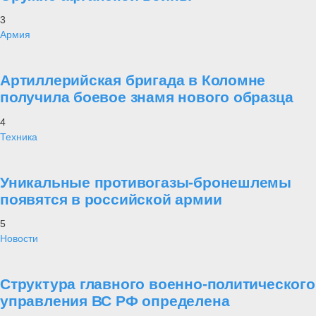
По сути ничего нового в этом нет. В 2020 году были объявлены
учения НАТО под названием
«Defender Europe-2020».
Прибалтику и Польшу высаживаются четыре международных
батальона коалиционных войск — чтобы
«предпринять шаги п
усилению защиты воздушного пространства государств
альянса».
В те же дни должны были проводиться манёвры в Юго-
Восточной Европе, которые сопровождающиеся имитированием
формирования многонациональной ротационной бригады в
Румынии. Однако из-за эпидемии коронавируса все главные
мероприятия учений были сорваны. В мае-июне должны также
пройти запланированные на 2020 год воздушно-десантные учения
«Союзнический дух»
(
«Allied Spirit»
) на польском военном
полигоне Дравско-Поморское, в которых должны принять участие
около 6 тысяч американских и 2 тысяч польских военных.
Информационное обеспечение учениям представил доклад
«Единый фланг, единая угроза, единое присутствие.
Стратегия для восточного фланга НАТО»
вашингтонског
Центра анализа европейской политики (CEPA), авторы которого
призвали уделять больше внимания Балканом и Черному морю.
Оперативность и масштабность развёртывания российских войск в
Калининградской области, откуда
«простреливается»
вся Европа