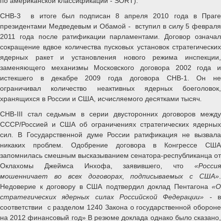
по американской классификации - SORT).
СНВ-3 в итоге был подписан 8 апреля 2010 года в Праге
президентами Медведевым и Обамой - вступил в силу 5 февраля
2011 года после ратификации парламентами. Договор означал
сокращение вдвое количества пусковых установок стратегических
ядерных ракет и установления нового режима инспекции,
заменяющего механизмы Московского договора 2002 года и
истекшего в декабре 2009 года договора СНВ-1. Он не
ограничивал количество неактивных ядерных боеголовок,
хранящихся в России и США, исчисляемого десятками тысяч.
СНВ-III стал седьмым в серии двусторонних договоров между
СССР/Россией и США об ограничениях стратегических ядерных
сил. В Государственной думе России ратификация не вызвала
никаких проблем. Одобрение договора в Конгрессе США
запомнилась смешным высказыванием сенатора-республиканца от
Оклахомы Джеймса Инхофа, заявившего, что
«Россия
мошенничает во всех договорах, подписываемых с США»
.
Недоверие к договору в США подтвердил доклад Пентагона
«О
стратегических ядерных силах Российской Федерации»
- 
соответствии с разделом 1240 Закона о государственной обороне
на 2012 финансовый год» В резюме доклада однако было сказано,