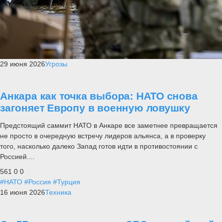
29 июня 2026
Угрозы
Анкара как точка выбора: НАТО снова
загоняет Европу в военную ловушку
Предстоящий саммит НАТО в Анкаре все заметнее превращается
не просто в очередную встречу лидеров альянса, а в проверку
того, насколько далеко Запад готов идти в противостоянии с
Россией....
561
0
0
#НАТО
#Россия
#Турция
16 июня 2026
Техника