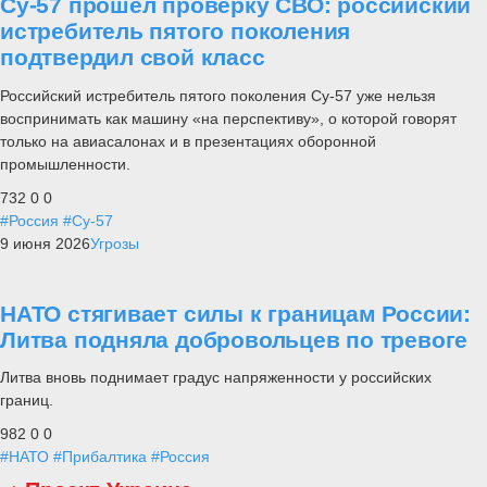
Су-57 прошел проверку СВО: российский
истребитель пятого поколения
подтвердил свой класс
Российский истребитель пятого поколения Су-57 уже нельзя
воспринимать как машину «на перспективу», о которой говорят
только на авиасалонах и в презентациях оборонной
промышленности.
732
0
0
#Россия
#Су-57
9 июня 2026
Угрозы
НАТО стягивает силы к границам России:
Литва подняла добровольцев по тревоге
Литва вновь поднимает градус напряженности у российских
границ.
982
0
0
#НАТО
#Прибалтика
#Россия