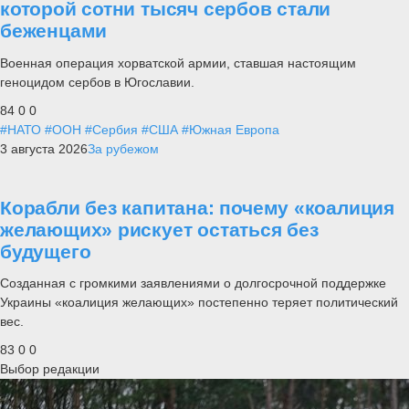
которой сотни тысяч сербов стали
беженцами
Военная операция хорватской армии, ставшая настоящим
геноцидом сербов в Югославии.
84
0
0
#НАТО
#ООН
#Сербия
#США
#Южная Европа
3 августа 2026
За рубежом
Корабли без капитана: почему «коалиция
желающих» рискует остаться без
будущего
Созданная с громкими заявлениями о долгосрочной поддержке
Украины «коалиция желающих» постепенно теряет политический
вес.
83
0
0
Выбор редакции