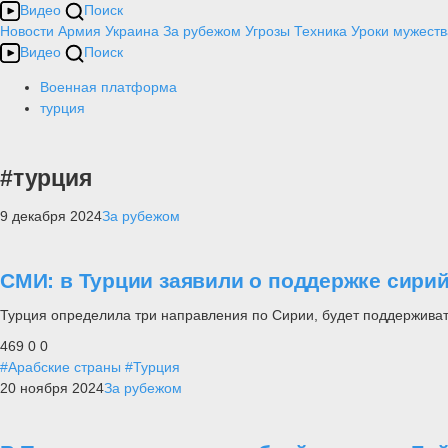
Видео
Поиск
Новости
Армия
Украина
За рубежом
Угрозы
Техника
Уроки мужеств
Видео
Поиск
Военная платформа
турция
#турция
9 декабря 2024
За рубежом
СМИ: в Турции заявили о поддержке сири
Турция определила три направления по Сирии, будет поддерживать
469
0
0
#Арабские страны
#Турция
20 ноября 2024
За рубежом