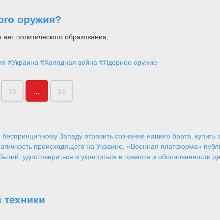
ого оружия?
о нет политического образования,
ия
#Украина
#Холодная война
#Ядерное оружие
10
...
14
 беспринципному Западу отравить сознание нашего брата, купить за
агичность происходящего на Украине, «Военная платформа» публ
ытий, удостовериться и укрепиться в правоте и обоснованности де
 техники