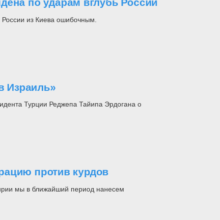
дена по ударам вглубь России
 России из Киева ошибочным.
 в Израиль»
идента Турции Реджепа Тайипа Эрдогана о
рацию против курдов
 Сирии мы в ближайший период нанесем