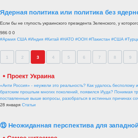
Ядерная политика или политика без ядерн
Если бы не глупость украинского президента Зеленского, у которог
986
0
0
#Армия США
#Индия
#Китай
#НАТО
#ООН
#Пакистан
#США
#Турц
1
2
3
4
5
6
7
8
9
Проект Украина
«Анти Россия» - неужели это реальность? Как удалось бесполому и
братским прошлым многих поколений, появился Иуда? Понимая тр
поставленные выше вопросы, разобраться в истинных причинах соб
28 января
Статьи
⑬ Неожиданная перспектива для западной