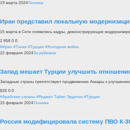
19 марта 2024
Техника
Иран представил локальную модернизаци
15 марта в Сети появились кадры, демонстрирующие модернизиро
2 858
0
0
#Иран
#Танки
#Турция
#Холодная война
22 февраля 2024
За рубежом
Запад мешает Турции улучшить отношени
Западные страны препятствуют продвижению Анкары к улучшению
826
0
0
#Арабские страны
#Реджеп Тайип Эрдоган
#Турция
15 февраля 2024
Техника
Россия модифицировала систему ПВО К-30