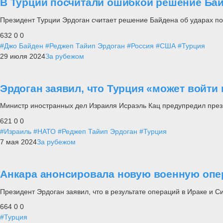
В Турции посчитали ошибкой решение Бай
Президент Турции Эрдоган считает решение Байдена об ударах по
632
0
0
#Джо Байден
#Реджеп Тайип Эрдоган
#Россия
#США
#Турция
29 июля 2024
За рубежом
Эрдоган заявил, что Турция «может войти
Министр иностранных дел Израиля Исраэль Кац предупредил през
621
0
0
#Израиль
#НАТО
#Реджеп Тайип Эрдоган
#Турция
7 мая 2024
За рубежом
Анкара анонсировала новую военную опе
Президент Эрдоган заявил, что в результате операций в Ираке и
664
0
0
#Турция