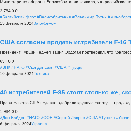
Министерство обороны Великобритании заявило, что российские во
2 784
0
0
#Балтийский флот
#Великобритания
#Владимир Путин
#Миноборо
13 февраля 2024
За рубежом
США согласны продать истребители F-16 
Президент Турции Реджеп Тайип Эрдоган подтвердил, что Конгрес
694
0
0
#ВПК
#НАТО
#Скандинавия
#США
#Турция
10 февраля 2024
Техника
40 истребителей F-35 стоят столько же, с
Правительство США недавно одобрило крупную сделку — продажу Г
1 984
0
0
#Джо Байден
#НАТО
#ООН
#Сергей Лавров
#США
#Турция
#Украи
6 февраля 2024
Украина