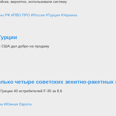
йска, вероятно, использовали систему
ны РФ
#ПВО ПРО
#Россия
#Турция
#Украина
Турции
с США дал добро на продажу
колько четыре советских зенитно-ракетных
реции 40 истребителей F-35 за 8,6
на
#Южная Европа