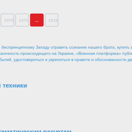
1470
1471
...
1516
 беспринципному Западу отравить сознание нашего брата, купить за
агичность происходящего на Украине, «Военная платформа» публ
ытий, удостовериться и укрепиться в правоте и обоснованности де
 техники
тематическим расчетам