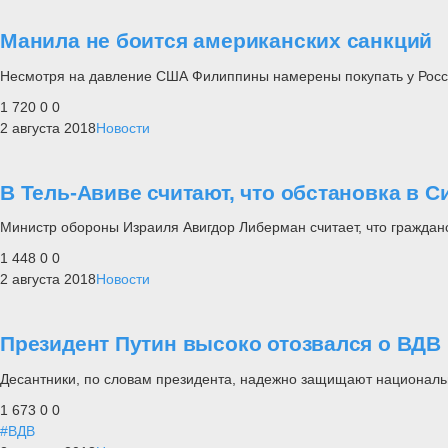
Манила не боится американских санкций
Несмотря на давление США Филиппины намерены покупать у Росс
1 720
0
0
2 августа 2018
Новости
В Тель-Авиве считают, что обстановка в С
Министр обороны Израиля Авигдор Либерман считает, что гражданс
1 448
0
0
2 августа 2018
Новости
Президент Путин высоко отозвался о ВДВ
Десантники, по словам президента, надежно защищают националь
1 673
0
0
#ВДВ