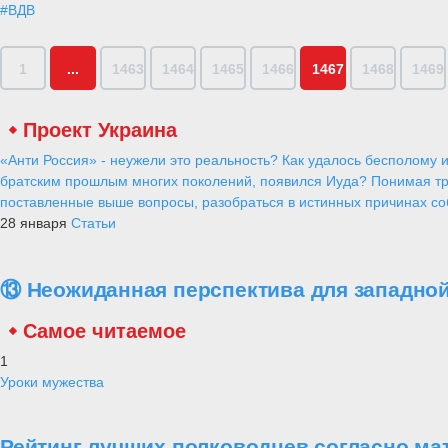
#ВДВ
1
...
1463
1464
1465
1466
1467
1468
1469
Проект Украина
«Анти Россия» - неужели это реальность? Как удалось бесполому и
братским прошлым многих поколений, появился Иуда? Понимая тр
поставленные выше вопросы, разобраться в истинных причинах соб
28 января
Статьи
⑬ Неожиданная перспектива для западной
Самое читаемое
1
Уроки мужества
Рейтинг лучших полководцев согласно ма