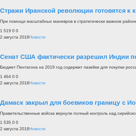
Стражи Иранской революции готовятся к 
При помощи масштабных маневров в стратегически важном районе 
1 519
0
0
2 августа 2018
Новости
Сенат США фактически разрешил Индии по
Бюджет Пентагона на 2019 год содержит лазейки для покупки росс
1 464
0
0
2 августа 2018
Новости
Дамаск закрыл для боевиков границу с И
Правительственные войска вернули полный контроль над сирийско
1 535
0
0
2 августа 2018
Новости