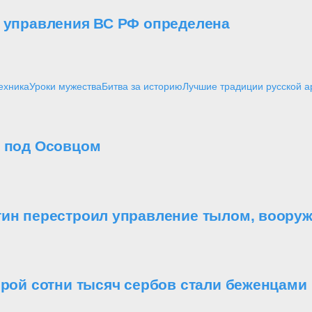
о управления ВС РФ определена
ехника
Уроки мужества
Битва за историю
Лучшие традиции русской 
о под Осовцом
утин перестроил управление тылом, воор
орой сотни тысяч сербов стали беженцами