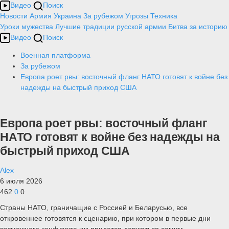
Видео
Поиск
Новости
Армия
Украина
За рубежом
Угрозы
Техника
Уроки мужества
Лучшие традиции русской армии
Битва за историю
Видео
Поиск
Военная платформа
За рубежом
Европа роет рвы: восточный фланг НАТО готовят к войне без
надежды на быстрый приход США
Европа роет рвы: восточный фланг
НАТО готовят к войне без надежды на
быстрый приход США
Alex
6 июля 2026
462
0
0
Страны НАТО, граничащие с Россией и Беларусью, все
откровеннее готовятся к сценарию, при котором в первые дни
возможного конфликта им придется держаться самим.