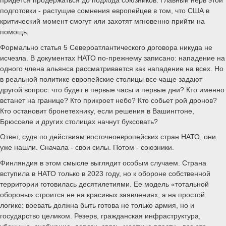
подготовки - растущие сомнения европейцев в том, что США в
критический момент смогут или захотят мгновенно прийти на
помощь.
Формально статья 5 Североатлантического договора никуда не
исчезла. В документах НАТО по-прежнему записано: нападение на
одного члена альянса рассматривается как нападение на всех. Но
в реальной политике европейские столицы все чаще задают
другой вопрос: что будет в первые часы и первые дни? Кто именно
встанет на границе? Кто прикроет небо? Кто собьет рой дронов?
Кто остановит бронетехнику, если решения в Вашингтоне,
Брюсселе и других столицах начнут буксовать?
Ответ, судя по действиям восточноевропейских стран НАТО, они
уже нашли. Сначала - свои силы. Потом - союзники.
Финляндия в этом смысле выглядит особым случаем. Страна
вступила в НАТО только в 2023 году, но к обороне собственной
территории готовилась десятилетиями. Ее модель «тотальной
обороны» строится не на красивых заявлениях, а на простой
логике: воевать должна быть готова не только армия, но и
государство целиком. Резерв, гражданская инфраструктура,