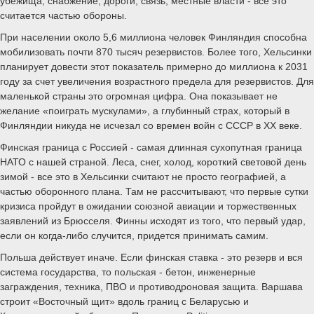
убежища, снабжение, дороги, связь, местные власти - все это
считается частью обороны.
При населении около 5,6 миллиона человек Финляндия способна
мобилизовать почти 870 тысяч резервистов. Более того, Хельсинки
планирует довести этот показатель примерно до миллиона к 2031
году за счет увеличения возрастного предела для резервистов. Для
маленькой страны это огромная цифра. Она показывает не
желание «поиграть мускулами», а глубинный страх, который в
Финляндии никуда не исчезал со времен войн с СССР в XX веке.
Финская граница с Россией - самая длинная сухопутная граница
НАТО с нашей страной. Леса, снег, холод, короткий световой день
зимой - все это в Хельсинки считают не просто географией, а
частью оборонного плана. Там не рассчитывают, что первые сутки
кризиса пройдут в ожидании союзной авиации и торжественных
заявлений из Брюсселя. Финны исходят из того, что первый удар,
если он когда-либо случится, придется принимать самим.
Польша действует иначе. Если финская ставка - это резерв и вся
система государства, то польская - бетон, инженерные
заграждения, техника, ПВО и противодроновая защита. Варшава
строит «Восточный щит» вдоль границ с Беларусью и