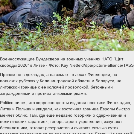
Военнослужащие Бундесвера на военных учениях НАТО "Щит
свободы 2026" в Литве - Фото: Kay Nietfeld/dpa/picture-alliance/TASS
Причем не в докладах, а на земле - в лесах Финляндии, на
польских рубежах у Калининградской области и Беларуси, на
литовской границе с ее колючей проволокой, бетонными
заграждениями и противотанковыми рвами.
Politico пишет, что корреспонденты издания посетили Финляндию,
Литву и Польшу и увидели, как восточная граница Европы быстро
меняет облик. Там, где еще недавно говорили о сдерживании и
политических гарантиях, теперь строят укрепления, закупают
беспилотники, готовят резервистов и считают, сколько суток
придется продержаться до подхода союзников. Главный нерв этой