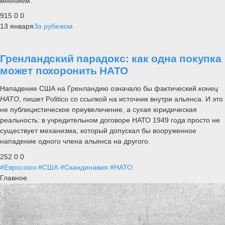
мнением.
915
0
0
13 января
За рубежом
Гренландский парадокс: как одна покупка
может похоронить НАТО
Нападение США на Гренландию означало бы фактический
конец
НАТО
, пишет Politico со ссылкой на источник внутри альянса. И это
не публицистическое преувеличение, а сухая юридическая
реальность: в учредительном договоре НАТО 1949 года просто не
существует механизма, который допускал бы вооруженное
нападение одного члена альянса на другого.
252
0
0
#Евросоюз
#США
#Скандинавия
#НАТО
Главное