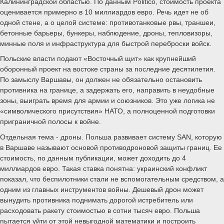
Калининградской областью. По данным Politico, стоимость проекта
оценивается примерно в 10 миллиардов евро. Речь идет не об
одной стене, а о целой системе: противотанковые рвы, траншеи,
бетонные барьеры, бункеры, наблюдение, дроны, тепловизоры,
минные поля и инфраструктура для быстрой переброски войск.
Польские власти подают «Восточный щит» как крупнейший
оборонный проект на востоке страны за последние десятилетия.
По замыслу Варшавы, он должен не обязательно остановить
противника на границе, а задержать его, направить в неудобные
зоны, выиграть время для армии и союзников. Это уже логика не
«символического присутствия» НАТО, а полноценной подготовки
приграничной полосы к войне.
Отдельная тема - дроны. Польша развивает систему SAN, которую
в Варшаве называют основой противодроновой защиты границ. Ее
стоимость, по данным публикации, может доходить до 4
миллиардов евро. Такая ставка понятна: украинский конфликт
показал, что беспилотники стали не вспомогательным средством, а
одним из главных инструментов войны. Дешевый дрон может
вынудить противника поднимать дорогой истребитель или
расходовать ракету стоимостью в сотни тысяч евро. Польша
пытается уйти от этой невыгодной математики и построить