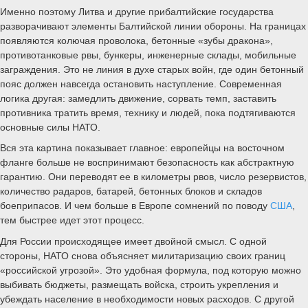
Именно поэтому Литва и другие прибалтийские государства
разворачивают элементы Балтийской линии обороны. На границах
появляются колючая проволока, бетонные «зубы дракона»,
противотанковые рвы, бункеры, инженерные склады, мобильные
заграждения. Это не линия в духе старых войн, где один бетонный
пояс должен навсегда остановить наступление. Современная
логика другая: замедлить движение, сорвать темп, заставить
противника тратить время, технику и людей, пока подтягиваются
основные силы НАТО.
Вся эта картина показывает главное: европейцы на восточном
фланге больше не воспринимают безопасность как абстрактную
гарантию. Они переводят ее в километры рвов, число резервистов,
количество радаров, батарей, бетонных блоков и складов
боеприпасов. И чем больше в Европе сомнений по поводу
США
,
тем быстрее идет этот процесс.
Для России происходящее имеет двойной смысл. С одной
стороны, НАТО снова объясняет милитаризацию своих границ
«российской угрозой». Это удобная формула, под которую можно
выбивать бюджеты, размещать войска, строить укрепления и
убеждать население в необходимости новых расходов. С другой