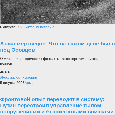
6 августа 2026
Битва за историю
Атака мертвецов. Что на самом деле было
под Осовцом
О мифах и исторических фактах, а также героизме русских
воинов....
40
0
0
#Российская империя
5 августа 2026
Армия
Фронтовой опыт переводят в систему:
Путин перестроил управление тылом,
вооружениями и беспилотными войсками