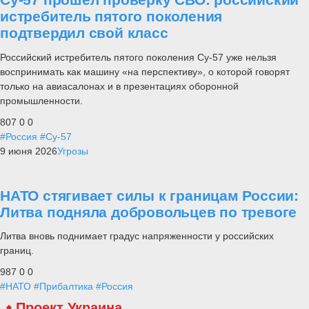
истребитель пятого поколения
подтвердил свой класс
Российский истребитель пятого поколения Су-57 уже нельзя
воспринимать как машину «на перспективу», о которой говорят
только на авиасалонах и в презентациях оборонной
промышленности.
807
0
0
#Россия
#Су-57
9 июня 2026
Угрозы
НАТО стягивает силы к границам России:
Литва подняла добровольцев по тревоге
Литва вновь поднимает градус напряженности у российских
границ.
987
0
0
#НАТО
#Прибалтика
#Россия
Проект Украина