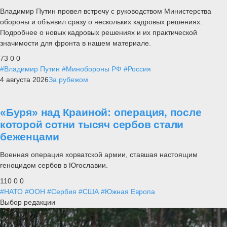
Владимир Путин провел встречу с руководством Министерства
обороны и объявил сразу о нескольких кадровых решениях.
Подробнее о новых кадровых решениях и их практической
значимости для фронта в нашем материале.
73
0
0
#Владимир Путин
#Минобороны РФ
#Россия
4 августа 2026
За рубежом
«Буря» над Краиной: операция, после
которой сотни тысяч сербов стали
беженцами
Военная операция хорватской армии, ставшая настоящим
геноцидом сербов в Югославии.
110
0
0
#НАТО
#ООН
#Сербия
#США
#Южная Европа
Выбор редакции