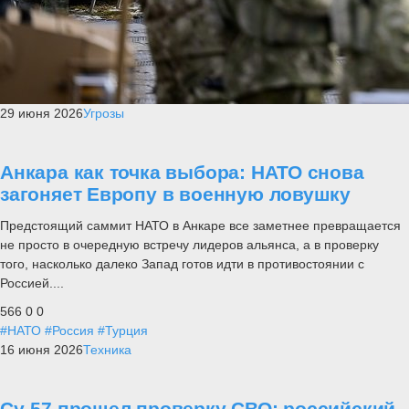
29 июня 2026
Угрозы
Анкара как точка выбора: НАТО снова
загоняет Европу в военную ловушку
Предстоящий саммит НАТО в Анкаре все заметнее превращается
не просто в очередную встречу лидеров альянса, а в проверку
того, насколько далеко Запад готов идти в противостоянии с
Россией....
566
0
0
#НАТО
#Россия
#Турция
16 июня 2026
Техника
Су-57 прошел проверку СВО: российский