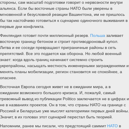
стороны, сам масштаб подготовки говорит о нервозности внутри
альянса. Если бы восточные страны НАТО были уверены в
мгновенной и безусловной реакции Вашингтона, им не пришлось
бы так настойчиво готовиться к сценарию одиночного выживания в
первые дни конфликта.
Финляндия готовит почти миллионный резерв.
Польша
заливает
восточную границу бетоном и строит противодроновый купол.
Литва и ее соседи превращают приграничные районы в сеть
препятствий. Все это подается как оборона. Но любой военный
знает: когда вдоль границ начинают системно строить
укрепрайоны, насыщать местность инженерными заграждениями и
менять планы мобилизации, регион становится не спокойнее, а
опаснее.
Восточная Европа сегодня живет не в ожидании мира, а в
ожидании возможного большого кризиса. И, пожалуй, самый
тревожный вывод из публикации Politico заключается не в цифрах и
не в названиях проектов. Он в том, что страны НАТО на границе с
Россией и Беларусью уже мыслят категориями первых дней войны.
Значит, в их головах этот сценарий перестал быть теорией.
Напомним, ранее мы писали, что предстоящий саммит
НАТО
в