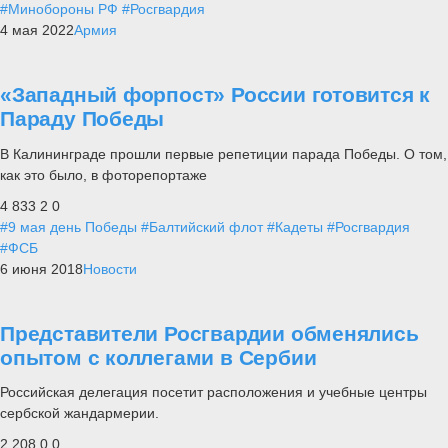
#Минобороны РФ
#Росгвардия
4 мая 2022
Армия
«Западный форпост» России готовится к
Параду Победы
В Калининграде прошли первые репетиции парада Победы. О том,
как это было, в фоторепортаже
4 833
2
0
#9 мая день Победы
#Балтийский флот
#Кадеты
#Росгвардия
#ФСБ
6 июня 2018
Новости
Представители Росгвардии обменялись
опытом с коллегами в Сербии
Российская делегация посетит расположения и учебные центры
сербской жандармерии.
2 208
0
0