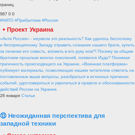
границ.
987
0
0
#НАТО
#Прибалтика
#Россия
Проект Украина
«Анти Россия» - неужели это реальность? Как удалось бесполому
и беспринципному Западу отравить сознание нашего брата, купить
за печенки его совесть, вложить в его руку нож?! Посему за общим
братским прошлым многих поколений, появился Иуда? Понимая
трагичность происходящего на Украине, «Военная платформа»
публикует материалы, позволяющие нашим читателям ответить на
поставленные выше вопросы, разобраться в истинных причинах
событий, удостовериться и укрепиться в правоте и обоснованности
действий России на Украине.
28 января
Статьи
⑬ Неожиданная перспектива для
западной техники