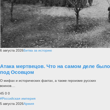
6 августа 2026
Битва за историю
Атака мертвецов. Что на самом деле было
под Осовцом
О мифах и исторических фактах, а также героизме русских
воинов....
45
0
0
#Российская империя
5 августа 2026
Армия