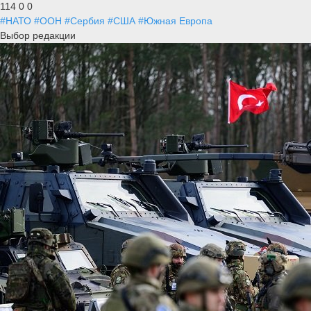
114
0
0
#НАТО
#ООН
#Сербия
#США
#Южная Европа
Выбор редакции