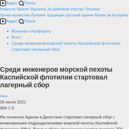
Видео
Поиск
Новости
Армия
Украина
За рубежом
Угрозы
Техника
Уроки мужества
Лучшие традиции русской армии
Битва за историю
Видео
Поиск
Военная платформа
Флот
Среди инженеров морской пехоты Каспийской флотилии
стартовал лагерный сбор
Среди инженеров морской пехоты
Каспийской флотилии стартовал
лагерный сбор
Alex
26 июля 2021
904
0
0
На полигоне Аданак в Дагестане стартовал лагерный сбор с
инженерными подразделениями морской пехоты Каспийской
флотилии (КФл). Всего в сборе принимают участие порядка 200