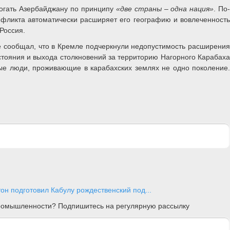
могать Азербайджану по принципу
«две страны – одна нация»
. По
фликта автоматически расширяет его географию и вовлеченность
 Россия.
е сообщал, что в Кремле подчеркнули недопустимость расширения
стояния и выхода столкновений за территорию Нагорного Карабаха
ные люди, проживающие в карабахских землях не одно поколение.
гтон подготовил Кабулу рождественский под...
 промышленности? Подпишитесь на регулярную рассылку