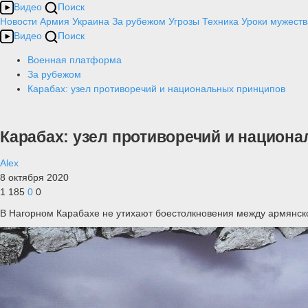
Видео
Поиск
Новости
Армия
Украина
За рубежом
Угрозы
Техника
Уроки мужеств
Видео
Поиск
Военная платформа
За рубежом
Карабах: узел противоречий и национальных принципов
Карабах: узел противоречий и национ
Alex
8 октября 2020
1 185
0
0
В Нагорном Карабахе не утихают боестолкновения между армянск