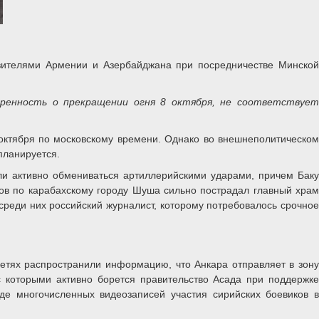
вителями Армении и Азербайджана при посредничестве Минской
ренность о прекращении огня 8 октября, не соответствует
октября по московскому времени. Однако во внешнеполитическом
планируется.
ли активно обмениваться артиллерийскими ударами, причем Баку
лов по карабахскому городу Шуша сильно пострадал главный хра
среди них российский журналист, которому потребовалось срочное
сетях распространили информацию, что Анкара отправляет в зону
с которыми активно борется правительство Асада при поддержке
де многочисленных видеозаписей участия сирийских боевиков в