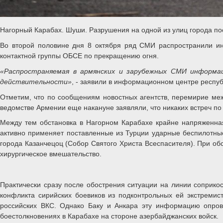
Нагорный Карабах. Шуши. Разрушения на одной из улиц города п
Во второй половине дня 8 октября ряд СМИ распространили и
контактной группы ОБСЕ по прекращению огня.
«Распространяемая в армянских и зарубежных СМИ информа
действительности»
, - заявили в информационном центре респу
Отметим, что по сообщениям новостных агентств, перемирие ме
ведомстве Армении еще накануне заявляли, что никаких встреч по
Между тем обстановка в Нагорном Карабахе крайне напряженная
активно применяет поставленные из Турции ударные беспилотн
города Казанчецоц (Собор Святого Христа Всеспасителя). При об
хирургическое вмешательство.
Практически сразу после обострения ситуации на линии соприко
конфликта сирийских боевиков из подконтрольных ей экстремис
российских ВКС. Однако Баку и Анкара эту информацию опрове
боестолкновениях в Карабахе на стороне азербайджанских войск.