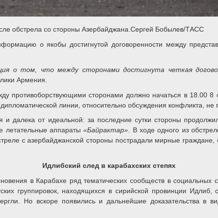
осле обстрела со стороны Азербайджана.Сергей Бобылев/ТАСС
нформацию о якобы достигнутой договоренности между предста
ция о том, что между сторонами достигнута четкая догово
блики Армения.
жду противоборствующими сторонами должно начаться в 18.00 8 
 дипломатической линии, относительно обсуждения конфликта, не 
 и далека от идеальной: за последние сутки стороны продолжи
ые летательные аппараты
«Байрактар»
. В ходе одного из обстре
стреле с азербайджанской стороны пострадали мирные граждане, 
Идлибский след в карабахских степях
сновения в Карабахе ряд тематических сообществ в социальных 
тских группировок, находящихся в сирийской провинции Идлиб, 
ргли. Но вскоре появились и дальнейшие доказательства в ви