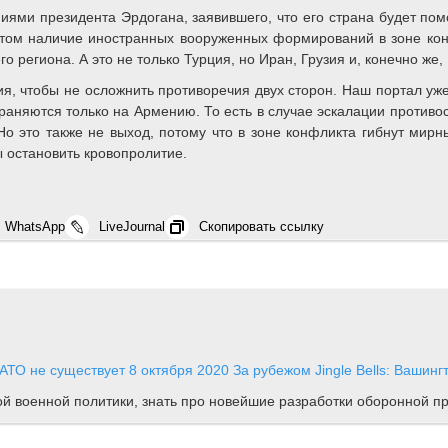
ниями президента Эрдогана, заявившего, что его страна будет по
этом наличие иностранных вооруженных формирований в зоне кон
о региона. А это не только Турция, но Иран, Грузия и, конечно же,
я, чтобы не осложнить противоречия двух сторон. Наш портал уж
раняются только на Армению. То есть в случае эскалации противо
о это также не выход, потому что в зоне конфликта гибнут мир
 остановить кровопролитие.
WhatsApp
LiveJournal
Скопировать ссылку
НАТО не существует
8 октября 2020
За рубежом
Jingle Bells: Вашин
ной военной политики, знать про новейшие разработки оборонной