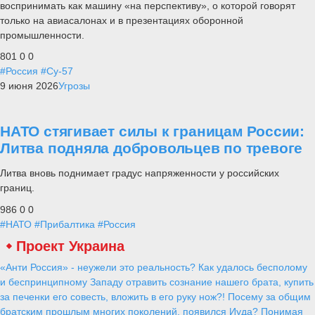
воспринимать как машину «на перспективу», о которой говорят
только на авиасалонах и в презентациях оборонной
промышленности.
801
0
0
#Россия
#Су-57
9 июня 2026
Угрозы
НАТО стягивает силы к границам России:
Литва подняла добровольцев по тревоге
Литва вновь поднимает градус напряженности у российских
границ.
986
0
0
#НАТО
#Прибалтика
#Россия
Проект Украина
«Анти Россия» - неужели это реальность? Как удалось бесполому
и беспринципному Западу отравить сознание нашего брата, купить
за печенки его совесть, вложить в его руку нож?! Посему за общим
братским прошлым многих поколений, появился Иуда? Понимая