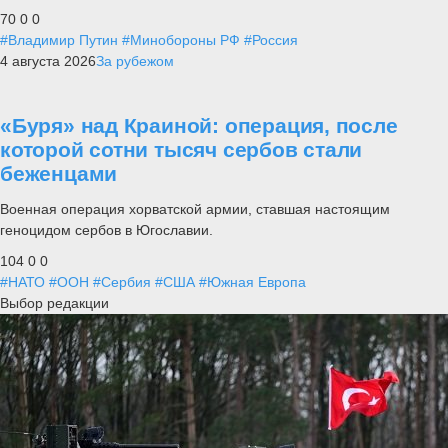
70
0
0
#Владимир Путин
#Минобороны РФ
#Россия
4 августа 2026
За рубежом
«Буря» над Краиной: операция, после
которой сотни тысяч сербов стали
беженцами
Военная операция хорватской армии, ставшая настоящим
геноцидом сербов в Югославии.
104
0
0
#НАТО
#ООН
#Сербия
#США
#Южная Европа
Выбор редакции