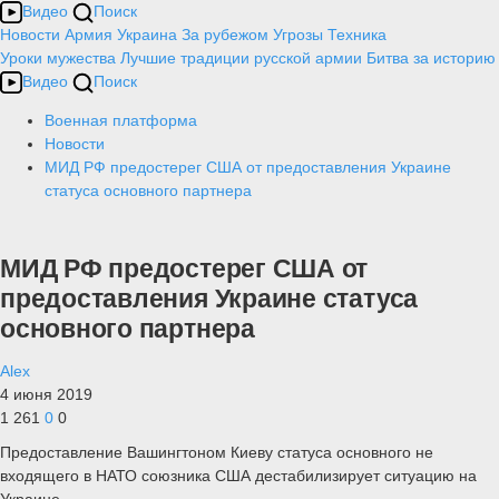
Видео
Поиск
Новости
Армия
Украина
За рубежом
Угрозы
Техника
Уроки мужества
Лучшие традиции русской армии
Битва за историю
Видео
Поиск
Военная платформа
Новости
МИД РФ предостерег США от предоставления Украине
статуса основного партнера
МИД РФ предостерег США от
предоставления Украине статуса
основного партнера
Alex
4 июня 2019
1 261
0
0
Предоставление Вашингтоном Киеву статуса основного не
входящего в НАТО союзника США дестабилизирует ситуацию на
Украине