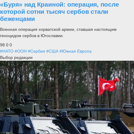
«Буря» над Краиной: операция, после
которой сотни тысяч сербов стали
беженцами
Военная операция хорватской армии, ставшая настоящим
геноцидом сербов в Югославии.
98
0
0
#НАТО
#ООН
#Сербия
#США
#Южная Европа
Выбор редакции