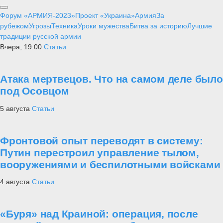
Форум «АРМИЯ-2023»
Проект «Украина»
Армия
За
рубежом
Угрозы
Техника
Уроки мужества
Битва за историю
Лучшие
традиции русской армии
Вчера, 19:00
Статьи
Атака мертвецов. Что на самом деле было
под Осовцом
5 августа
Статьи
Фронтовой опыт переводят в систему:
Путин перестроил управление тылом,
вооружениями и беспилотными войсками
4 августа
Статьи
«Буря» над Краиной: операция, после