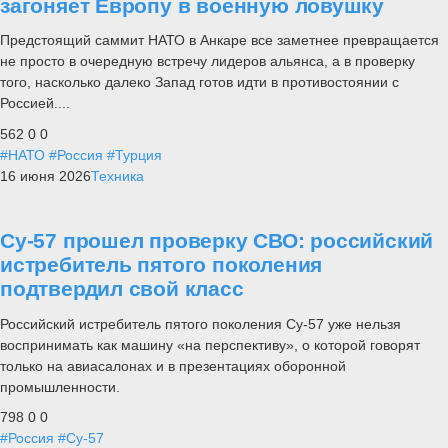
загоняет Европу в военную ловушку
Предстоящий саммит НАТО в Анкаре все заметнее превращается
не просто в очередную встречу лидеров альянса, а в проверку
того, насколько далеко Запад готов идти в противостоянии с
Россией....
562
0
0
#НАТО
#Россия
#Турция
16 июня 2026
Техника
Су-57 прошел проверку СВО: российский
истребитель пятого поколения
подтвердил свой класс
Российский истребитель пятого поколения Су-57 уже нельзя
воспринимать как машину «на перспективу», о которой говорят
только на авиасалонах и в презентациях оборонной
промышленности.
798
0
0
#Россия
#Су-57