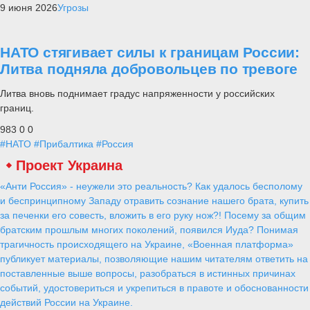
9 июня 2026
Угрозы
НАТО стягивает силы к границам России:
Литва подняла добровольцев по тревоге
Литва вновь поднимает градус напряженности у российских
границ.
983
0
0
#НАТО
#Прибалтика
#Россия
Проект Украина
«Анти Россия» - неужели это реальность? Как удалось бесполому
и беспринципному Западу отравить сознание нашего брата, купить
за печенки его совесть, вложить в его руку нож?! Посему за общим
братским прошлым многих поколений, появился Иуда? Понимая
трагичность происходящего на Украине, «Военная платформа»
публикует материалы, позволяющие нашим читателям ответить на
поставленные выше вопросы, разобраться в истинных причинах
событий, удостовериться и укрепиться в правоте и обоснованности
действий России на Украине.