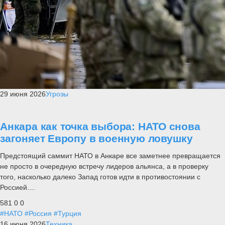
29 июня 2026
Угрозы
Анкара как точка выбора: НАТО снова
загоняет Европу в военную ловушку
Предстоящий саммит НАТО в Анкаре все заметнее превращается
не просто в очередную встречу лидеров альянса, а в проверку
того, насколько далеко Запад готов идти в противостоянии с
Россией....
581
0
0
#НАТО
#Россия
#Турция
16 июня 2026
Техника