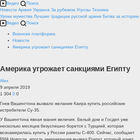
Видео
Поиск
Новости
Армия
Украина
За рубежом
Угрозы
Техника
Уроки мужества
Лучшие традиции русской армии
Битва за историю
Видео
Поиск
Военная платформа
Новости
Америка угрожает санкциями Египту
Америка угрожает санкциями Египту
Alex
9 апреля 2019
1 304
0
0
Гнев Вашингтона вызвало желание Каира купить российские
истребители Су-35.
У Вашингтона явная мания величия. Белый дом и Госдеп уже
несколько месяцев безуспешно борется с Турцией, которая
вознамерилась купить у России ракеты С-400. Сейчас, сообщает
РИА Новости, ярость американцев вызвал Египет, который хочет