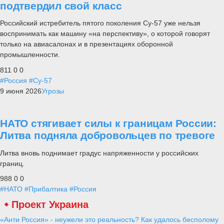
подтвердил свой класс
Российский истребитель пятого поколения Су-57 уже нельзя
воспринимать как машину «на перспективу», о которой говорят
только на авиасалонах и в презентациях оборонной
промышленности.
811
0
0
#Россия
#Су-57
9 июня 2026
Угрозы
НАТО стягивает силы к границам России:
Литва подняла добровольцев по тревоге
Литва вновь поднимает градус напряженности у российских
границ.
988
0
0
#НАТО
#Прибалтика
#Россия
Проект Украина
«Анти Россия» - неужели это реальность? Как удалось бесполому