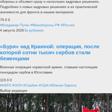
обороны и объявил сразу о нескольких кадровых решениях.
Подробнее о новых кадровых решениях и их практической
значимости для фронта в нашем материале.
79
0
0
#Владимир Путин
#Минобороны РФ
#Россия
4 августа 2026
За рубежом
«Буря» над Краиной: операция, после
которой сотни тысяч сербов стали
беженцами
Военная операция хорватской армии, ставшая настоящим
геноцидом сербов в Югославии.
119
0
0
#НАТО
#ООН
#Сербия
#США
#Южная Европа
Выбор редакции