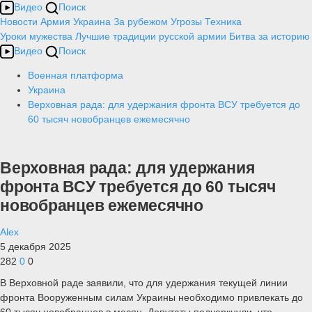
Видео
Поиск
Новости
Армия
Украина
За рубежом
Угрозы
Техника
Уроки мужества
Лучшие традиции русской армии
Битва за историю
Видео
Поиск
Военная платформа
Украина
Верховная рада: для удержания фронта ВСУ требуется до
60 тысяч новобранцев ежемесячно
Верховная рада: для удержания
фронта ВСУ требуется до 60 тысяч
новобранцев ежемесячно
Alex
5 декабря 2025
282
0
0
В Верховной раде заявили, что для удержания текущей линии
фронта Вооруженным силам Украины необходимо привлекать до
60 тысяч новобранцев в месяц. Депутаты подчеркнули, что