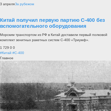
3 апреля
За рубежом
Китай получил первую партию С-400 без
вспомогательного оборудования
Морским транспортом из РФ в Китай доставили первый полковой
комплект зенитных ракетных систем С-400 «Триумф».
1 729
0
0
#Китай
#С-400
Главное