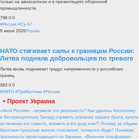
только на авиасалонах и в презентациях оборонной
промышленности.
798
0
0
#Россия
#Су-57
9 июня 2026
Угрозы
НАТО стягивает силы к границам России:
Литва подняла добровольцев по тревоге
Литва вновь поднимает градус напряженности у российских
границ.
983
0
0
#НАТО
#Прибалтика
#Россия
Проект Украина
«Анти Россия» - неужели это реальность? Как удалось бесполому
и беспринципному Западу отравить сознание нашего брата, купить
за печенки его совесть, вложить в его руку нож?! Посему за общим
братским прошлым многих поколений, появился Иуда? Понимая
трагичность происходящего на Украине, «Военная платформа»