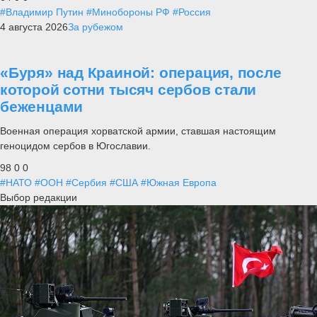
#Владимир Путин
#Минобороны РФ
#Россия
4 августа 2026
За рубежом
«Буря» над Краиной: операция, после
которой сотни тысяч сербов стали
беженцами
Военная операция хорватской армии, ставшая настоящим
геноцидом сербов в Югославии.
98
0
0
#НАТО
#ООН
#Сербия
#США
#Южная Европа
Выбор редакции