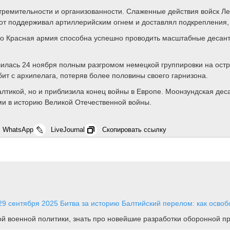
стремительности и организованности. Слаженные действия войск 
от поддерживал артиллерийским огнем и доставлял подкрепления, 
что Красная армия способна успешно проводить масштабные десан
илась 24 ноября полным разгромом немецкой группировки на остро
ит с архипелага, потеряв более половины своего гарнизона.
алтикой, но и приблизила конец войны в Европе. Моонзундская де
ми в историю Великой Отечественной войны.
WhatsApp
LiveJournal
Скопировать ссылку
29 сентября 2025
Битва за историю
Балтийский перелом: как осво
ной военной политики, знать про новейшие разработки оборонной