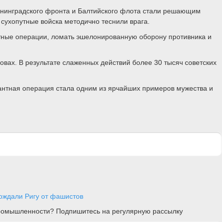
Ленинградского фронта и Балтийского флота стали решающим
сухопутные войска методично теснили врага.
тные операции, ломать эшелонированную оборону противника и
вах. В результате слаженных действий более 30 тысяч советских
сантная операция стала одним из ярчайших примеров мужества и
бождали Ригу от фашистов
 промышленности? Подпишитесь на регулярную рассылку