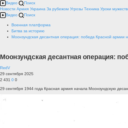
Видео
Поиск
Новости
Армия
Украина
За рубежом
Угрозы
Техника
Уроки мужеств
Видео
Поиск
Военная платформа
Битва за историю
Моонзундская десантная операция: победа Красной армии н
Моонзундская десантная операция: по
RedV
29 сентября 2025
2 431
0
0
29 сентября 1944 года Красная армия начала Моонзундскую деса