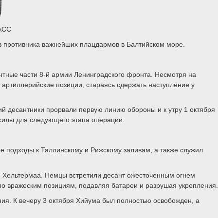
ТАСС
ив противника важнейших плацдармов в Балтийском море.
антные части 8-й армии Ленинградского фронта. Несмотря на
артиллерийские позиции, стараясь сдержать наступление у
й десантники прорвали первую линию обороны и к утру 1 октября
 силы для следующего этапа операции.
е подходы к Таллинскому и Рижскому заливам, а также служил
ни Хельтермаа. Немцы встретили десант ожесточенным огнем
по вражеским позициям, подавляя батареи и разрушая укрепления.
ния. К вечеру 3 октября Хийума был полностью освобожден, а