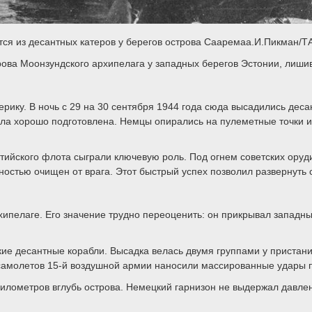
ся из десантных катеров у берегов острова Сааремаа.И.Пикман/
трова Моонзундского архипелага у западных берегов Эстонии, лиш
рику. В ночь с 29 на 30 сентября 1944 года сюда высадились дес
ла хорошо подготовлена. Немцы опирались на пулеметные точки и 
ийского флота сыграли ключевую роль. Под огнем советских оруди
лностью очищен от врага. Этот быстрый успех позволил развернуть
ипелаге. Его значение трудно переоценить: он прикрывал западны
ские десантные корабли. Высадка велась двумя группами у приста
 самолетов 15-й воздушной армии наносили массированные удары 
 километров вглубь острова. Немецкий гарнизон не выдержал давле