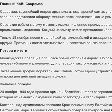
Главный бой: Сааремаа
Сааремаа, крупнейший остров архипелага, стал ареной самых упор
заранее подготовили оборону: минные поля, противотанковые рвы
Советские войска к этому моменту имели численное преимущество:
продвигалось медленно. Каждый километр земли приходилось брат
Только 18 ноября после мощнейшей артиллерийской и авиационно
орудий. Противник начал откатываться, и советские войска перешл
Потери и итоги
Моонзундская операция обошлась обеим сторонам дорого. По сове
человек убитыми и ранеными. Для операции такого масштаба эти 
Захваченные трофеи поражали масштабом: сотни единиц стрелково
острова для действий авиации и флота.
Значение победы
24 ноября 1944 года Красная армия и Балтийский флот завершили
которой от немецкой оккупации были освобождены территории Эсто
Контроль над архипелагом позволил Краснознаменному Балтийскому
Балтийском море. Германия окончательно потеряла контроль над 