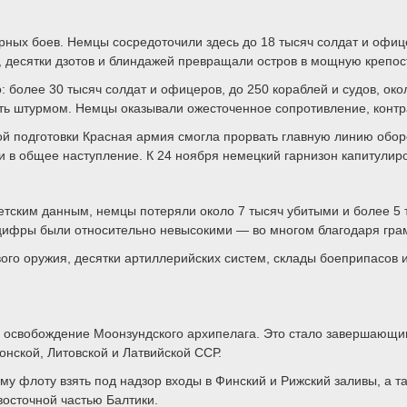
ных боев. Немцы сосредоточили здесь до 18 тысяч солдат и офице
, десятки дзотов и блиндажей превращали остров в мощную крепос
 более 30 тысяч солдат и офицеров, до 250 кораблей и судов, око
ь штурмом. Немцы оказывали ожесточенное сопротивление, контрат
й подготовки Красная армия смогла прорвать главную линию обо
и в общее наступление. К 24 ноября немецкий гарнизон капитулиро
тским данным, немцы потеряли около 7 тысяч убитыми и более 5 т
цифры были относительно невысокими — во многом благодаря грам
го оружия, десятки артиллерийских систем, склады боеприпасов и
 освобождение Моонзундского архипелага. Это стало завершающим
нской, Литовской и Латвийской ССР.
 флоту взять под надзор входы в Финский и Рижский заливы, а так
восточной частью Балтики.