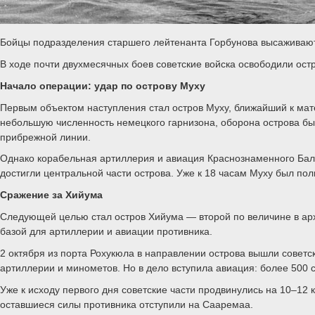
Бойцы подразделения старшего лейтенанта Горбунова высаживают
В ходе почти двухмесячных боев советские войска освободили ос
Начало операции: удар по острову Муху
Первым объектом наступления стал остров Муху, ближайший к мате
небольшую численность немецкого гарнизона, оборона острова бы
прибрежной линии.
Однако корабельная артиллерия и авиация Краснознаменного Балт
достигли центральной части острова. Уже к 18 часам Муху был по
Сражение за Хийума
Следующей целью стал остров Хийума — второй по величине в арх
базой для артиллерии и авиации противника.
2 октября из порта Рохукюла в направлении острова вышли совет
артиллерии и минометов. Но в дело вступила авиация: более 500
Уже к исходу первого дня советские части продвинулись на 10–12
оставшиеся силы противника отступили на Сааремаа.