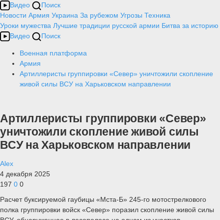
Видео
Поиск
Новости
Армия
Украина
За рубежом
Угрозы
Техника
Уроки мужества
Лучшие традиции русской армии
Битва за историю
Видео
Поиск
Военная платформа
Армия
Артиллеристы группировки «Север» уничтожили скопление
живой силы ВСУ на Харьковском направлении
Артиллеристы группировки «Север»
уничтожили скопление живой силы
ВСУ на Харьковском направлении
Alex
4 декабря 2025
197
0
0
Расчет буксируемой гаубицы «Мста-Б» 245-го мотострелкового
полка группировки войск «Север» поразил скопление живой силы
ВСУ, обнаруженное в лесополосе на одном из участков