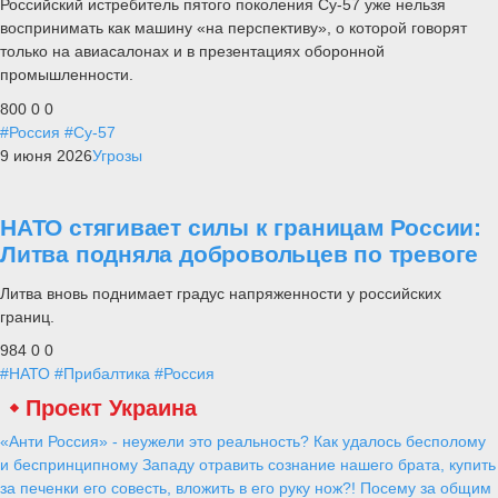
Российский истребитель пятого поколения Су-57 уже нельзя
воспринимать как машину «на перспективу», о которой говорят
только на авиасалонах и в презентациях оборонной
промышленности.
800
0
0
#Россия
#Су-57
9 июня 2026
Угрозы
НАТО стягивает силы к границам России:
Литва подняла добровольцев по тревоге
Литва вновь поднимает градус напряженности у российских
границ.
984
0
0
#НАТО
#Прибалтика
#Россия
Проект Украина
«Анти Россия» - неужели это реальность? Как удалось бесполому
и беспринципному Западу отравить сознание нашего брата, купить
за печенки его совесть, вложить в его руку нож?! Посему за общим