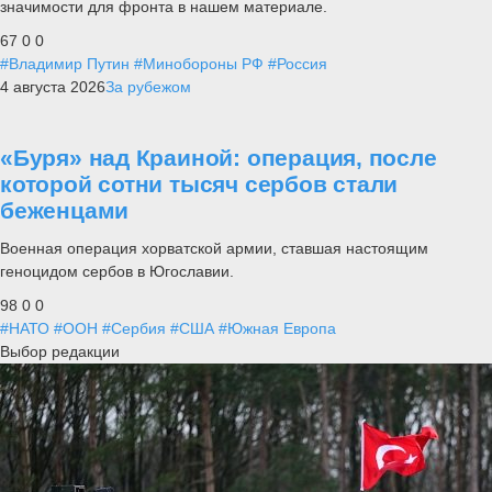
значимости для фронта в нашем материале.
67
0
0
#Владимир Путин
#Минобороны РФ
#Россия
4 августа 2026
За рубежом
«Буря» над Краиной: операция, после
которой сотни тысяч сербов стали
беженцами
Военная операция хорватской армии, ставшая настоящим
геноцидом сербов в Югославии.
98
0
0
#НАТО
#ООН
#Сербия
#США
#Южная Европа
Выбор редакции