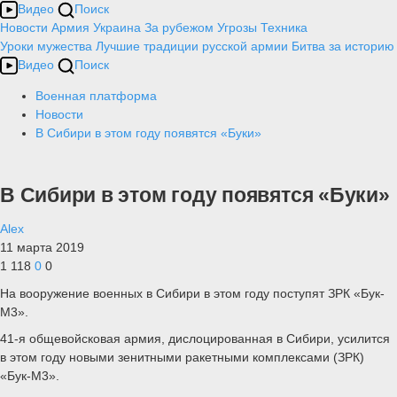
Видео
Поиск
Новости
Армия
Украина
За рубежом
Угрозы
Техника
Уроки мужества
Лучшие традиции русской армии
Битва за историю
Видео
Поиск
Военная платформа
Новости
В Сибири в этом году появятся «Буки»
В Сибири в этом году появятся «Буки»
Alex
11 марта 2019
1 118
0
0
На вооружение военных в Сибири в этом году поступят ЗРК «Бук-
М3».
41-я общевойсковая армия, дислоцированная в Сибири, усилится
в этом году новыми зенитными ракетными комплексами (ЗРК)
«Бук-М3».