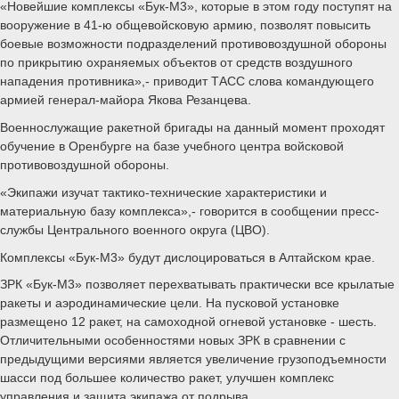
«Новейшие комплексы «Бук-М3», которые в этом году поступят на
вооружение в 41-ю общевойсковую армию, позволят повысить
боевые возможности подразделений противовоздушной обороны
по прикрытию охраняемых объектов от средств воздушного
нападения противника»,- приводит ТАСС слова командующего
армией генерал-майора Якова Резанцева.
Военнослужащие ракетной бригады на данный момент проходят
обучение в Оренбурге на базе учебного центра войсковой
противовоздушной обороны.
«Экипажи изучат тактико-технические характеристики и
материальную базу комплекса»,- говорится в сообщении пресс-
службы Центрального военного округа (ЦВО).
Комплексы «Бук-М3» будут дислоцироваться в Алтайском крае.
ЗРК «Бук-М3» позволяет перехватывать практически все крылатые
ракеты и аэродинамические цели. На пусковой установке
размещено 12 ракет, на самоходной огневой установке - шесть.
Отличительными особенностями новых ЗРК в сравнении с
предыдущими версиями является увеличение грузоподъемности
шасси под большее количество ракет, улучшен комплекс
управления и защита экипажа от подрыва.