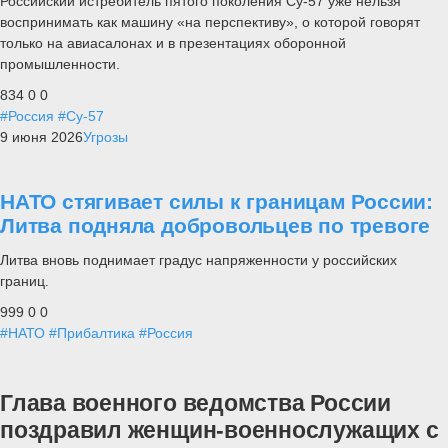
Российский истребитель пятого поколения Су-57 уже нельзя
воспринимать как машину «на перспективу», о которой говорят
только на авиасалонах и в презентациях оборонной
промышленности.
834
0
0
#Россия
#Су-57
9 июня 2026
Угрозы
НАТО стягивает силы к границам России:
Литва подняла добровольцев по тревоге
Литва вновь поднимает градус напряженности у российских
границ.
999
0
0
#НАТО
#Прибалтика
#Россия
Глава военного ведомства России
поздравил женщин-военнослужащих с