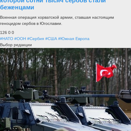
которой сотни тысяч сербов стали
беженцами
Военная операция хорватской армии, ставшая настоящим
геноцидом сербов в Югославии.
126
0
0
#НАТО
#ООН
#Сербия
#США
#Южная Европа
Выбор редакции