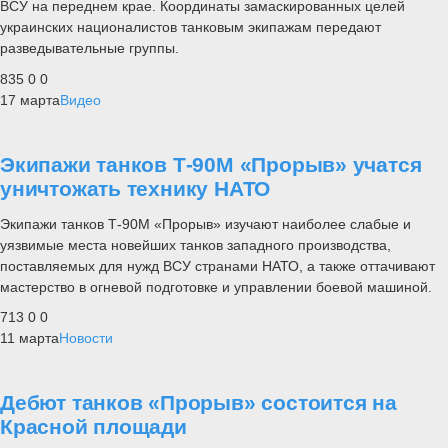
ВСУ на переднем крае. Координаты замаскированных целей
украинских националистов танковым экипажам передают
разведывательные группы.
835
0
0
17 марта
Видео
Экипажи танков Т-90М «Прорыв» учатся
уничтожать технику НАТО
Экипажи танков Т-90М «Прорыв» изучают наиболее слабые и
уязвимые места новейших танков западного производства,
поставляемых для нужд ВСУ странами НАТО, а также оттачивают
мастерство в огневой подготовке и управлении боевой машиной.
713
0
0
11 марта
Новости
Дебют танков «Прорыв» состоится на
Красной площади