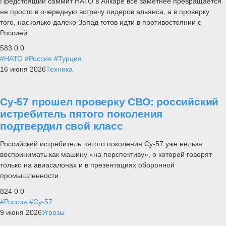
Предстоящий саммит НАТО в Анкаре все заметнее превращается
не просто в очередную встречу лидеров альянса, а в проверку
того, насколько далеко Запад готов идти в противостоянии с
Россией....
583
0
0
#НАТО
#Россия
#Турция
16 июня 2026
Техника
Су-57 прошел проверку СВО: российский
истребитель пятого поколения
подтвердил свой класс
Российский истребитель пятого поколения Су-57 уже нельзя
воспринимать как машину «на перспективу», о которой говорят
только на авиасалонах и в презентациях оборонной
промышленности.
824
0
0
#Россия
#Су-57
9 июня 2026
Угрозы