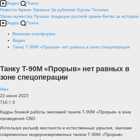
Видео
Поиск
Новости
Армия
Украина
За рубежом
Угрозы
Техника
Уроки мужества
Лучшие традиции русской армии
Битва за историю
Видео
Поиск
Военная платформа
Видео
Танку Т-90М «Прорыв» нет равных в зоне спецоперации
Танку Т-90М «Прорыв» нет равных в
зоне спецоперации
Alex
22 июня 2023
716
0
0
Кадры боевой работы экипажей танков Т-90М «Прорыв» в зоне
проведения СВО.
Используя рельеф местности и естественные укрытия, экипажи
современных модернизированных танков Т-90М «Прорыв»