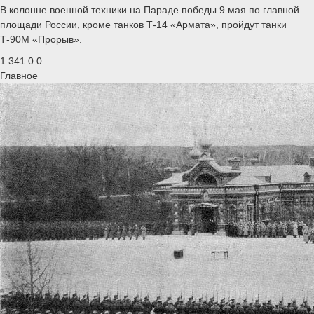
В колонне военной техники на Параде победы 9 мая по главной
площади России, кроме танков Т-14 «Армата», пройдут танки
Т-90М «Прорыв».
1 341
0
0
Главное