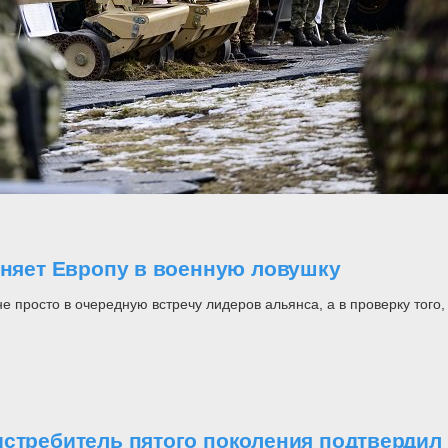
оняет Европу в военную ловушку
росто в очередную встречу лидеров альянса, а в проверку того, н
стребитель пятого поколения подтвердил 