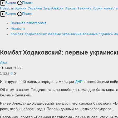
Видео
Поиск
Новости
Армия
Украина
За рубежом
Угрозы
Техника
Уроки мужеств
Видео
Поиск
Военная платформа
Новости
Комбат Ходаковский: первые украинские военные сдались на
Комбат Ходаковский: первые украинск
Alex
16 мая 2022
1 122
0
0
Из окруженной силами народной милиции
ДНР
и российскими вой
Об этом в своем Telegram-канале сообщил командир батальона «
белыми флагами».
Ранее Александр Ходаковский заявлял, что силами батальона «В
реке, чтобы набрать воды. Теперь данный тоннель заблокирован.
Напомним, портал «Военная платформа» ранее писал, что с 24