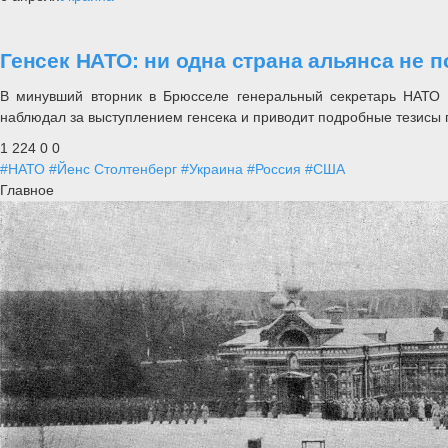
Генсек НАТО: ни одна страна альянса не 
В минувший вторник в Брюсселе генеральный секретарь НАТО
наблюдал за выступлением генсека и приводит подробные тезисы
1 224
0
0
#НАТО
#Йенс Столтенберг
#Украина
#Россия
#США
Главное