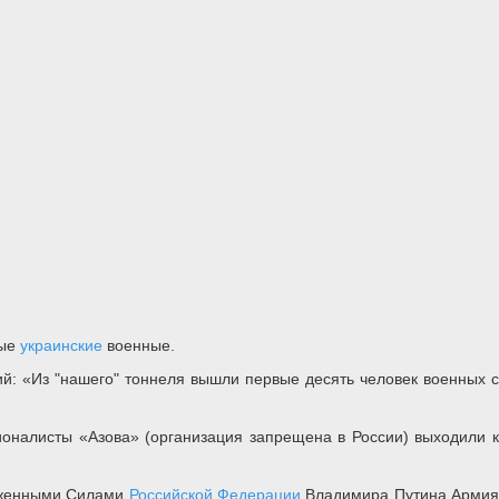
вые
украинские
военные.
й: «Из "нашего" тоннеля вышли первые десять человек военных с
ионалисты «Азова» (организация запрещена в России) выходили к
руженными Силами
Российской Федерации
Владимира Путина Арми