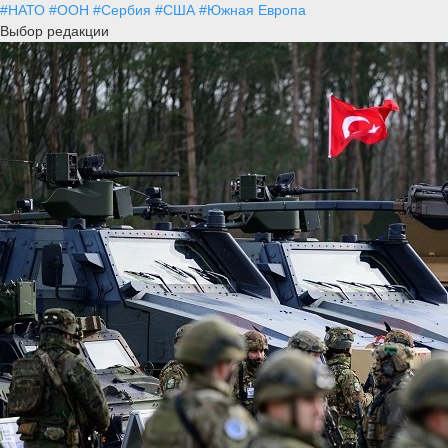
#НАТО
#ООН
#Сербия
#США
#Южная Европа
Выбор редакции