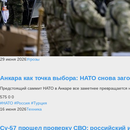
29 июня 2026
Угрозы
Анкара как точка выбора: НАТО снова заг
Предстоящий саммит НАТО в Анкаре все заметнее превращается не п
575
0
0
#НАТО
#Россия
#Турция
16 июня 2026
Техника
Су-57 прошел проверку СВО: российский и