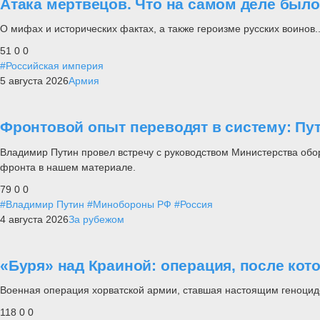
Атака мертвецов. Что на самом деле был
О мифах и исторических фактах, а также героизме русских воинов..
51
0
0
#Российская империя
5 августа 2026
Армия
Фронтовой опыт переводят в систему: П
Владимир Путин провел встречу с руководством Министерства обо
фронта в нашем материале.
79
0
0
#Владимир Путин
#Минобороны РФ
#Россия
4 августа 2026
За рубежом
«Буря» над Краиной: операция, после кот
Военная операция хорватской армии, ставшая настоящим геноцид
118
0
0