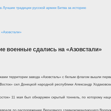
а
Лучшие традиции русской армии
Битва за историю
 «Азовстали»
ие военные сдались на «Азовстали»
сками территории завода «Азовсталь» с белым флагом вышли пер
Восток» сил Донецкой народной республики Александр Ходаковски
осток» 11 мая был обнаружен скрытый тоннель, по которому нац
 февраля по распоряжению Верховного главнокомандующего Воо