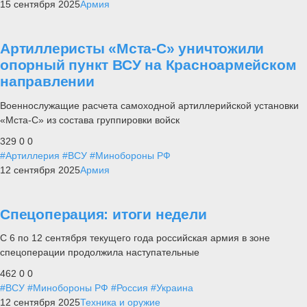
15 сентября 2025
Армия
Артиллеристы «Мста-С» уничтожили
опорный пункт ВСУ на Красноармейском
направлении
Военнослужащие расчета самоходной артиллерийской установки
«Мста-С» из состава группировки войск
329
0
0
#Артиллерия
#ВСУ
#Минобороны РФ
12 сентября 2025
Армия
Спецоперация: итоги недели
С 6 по 12 сентября текущего года российская армия в зоне
спецоперации продолжила наступательные
462
0
0
#ВСУ
#Минобороны РФ
#Россия
#Украина
12 сентября 2025
Техника и оружие