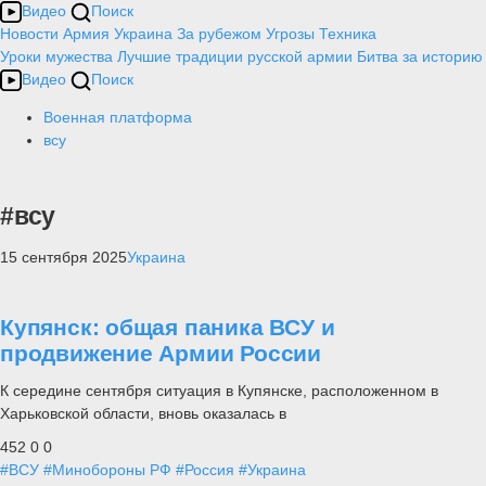
Видео
Поиск
Новости
Армия
Украина
За рубежом
Угрозы
Техника
Уроки мужества
Лучшие традиции русской армии
Битва за историю
Видео
Поиск
Военная платформа
всу
#всу
15 сентября 2025
Украина
Купянск: общая паника ВСУ и
продвижение Армии России
К середине сентября ситуация в Купянске, расположенном в
Харьковской области, вновь оказалась в
452
0
0
#ВСУ
#Минобороны РФ
#Россия
#Украина