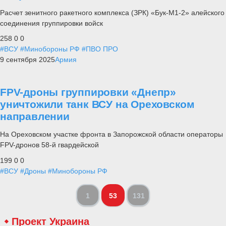
Расчет зенитного ракетного комплекса (ЗРК) «Бук-М1-2» алейского
соединения группировки войск
258
0
0
#ВСУ
#Минобороны РФ
#ПВО ПРО
9 сентября 2025
Армия
FPV-дроны группировки «Днепр»
уничтожили танк ВСУ на Ореховском
направлении
На Ореховском участке фронта в Запорожской области операторы
FPV-дронов 58-й гвардейской
199
0
0
#ВСУ
#Дроны
#Минобороны РФ
1
53
131
Проект Украина