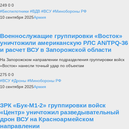
249
0
0
#Беспилотники
#ВДВ
#ВСУ
#Минобороны РФ
10 сентября 2025
Армия
Военнослужащие группировки «Восток»
уничтожили американскую РЛС AN/TPQ-36
и расчет ВСУ в Запорожской области
На Запорожском направлении подразделения группировки войск
«Восток» нанесли точный удар по объектам
275
0
0
#ВСУ
#Дроны
#Минобороны РФ
10 сентября 2025
Армия
ЗРК «Бук-М1-2» группировки войск
«Центр» уничтожил разведывательный
дрон ВСУ на Красноармейском
направлении