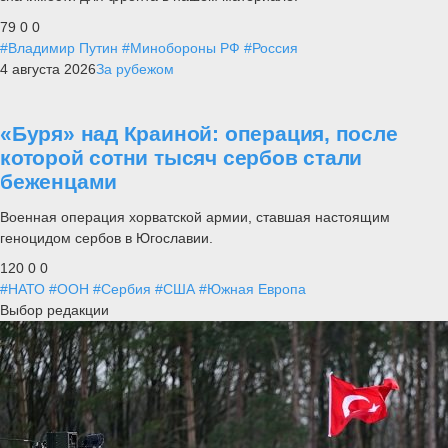
79
0
0
#Владимир Путин
#Минобороны РФ
#Россия
4 августа 2026
За рубежом
«Буря» над Краиной: операция, после
которой сотни тысяч сербов стали
беженцами
Военная операция хорватской армии, ставшая настоящим
геноцидом сербов в Югославии.
120
0
0
#НАТО
#ООН
#Сербия
#США
#Южная Европа
Выбор редакции