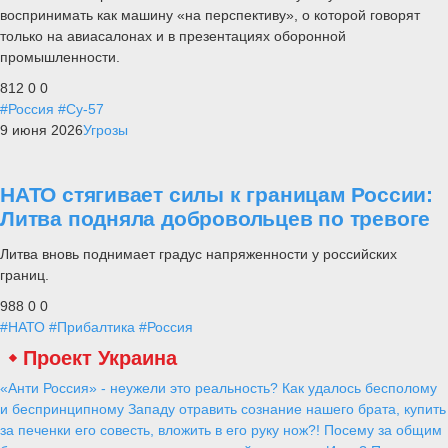
воспринимать как машину «на перспективу», о которой говорят
только на авиасалонах и в презентациях оборонной
промышленности.
812
0
0
#Россия
#Су-57
9 июня 2026
Угрозы
НАТО стягивает силы к границам России:
Литва подняла добровольцев по тревоге
Литва вновь поднимает градус напряженности у российских
границ.
988
0
0
#НАТО
#Прибалтика
#Россия
Проект Украина
«Анти Россия» - неужели это реальность? Как удалось бесполому
и беспринципному Западу отравить сознание нашего брата, купить
за печенки его совесть, вложить в его руку нож?! Посему за общим