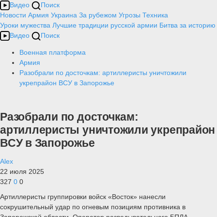
Видео
Поиск
Новости
Армия
Украина
За рубежом
Угрозы
Техника
Уроки мужества
Лучшие традиции русской армии
Битва за историю
Видео
Поиск
Военная платформа
Армия
Разобрали по досточкам: артиллеристы уничтожили
укрепрайон ВСУ в Запорожье
Разобрали по досточкам:
артиллеристы уничтожили укрепрайон
ВСУ в Запорожье
Alex
22 июля 2025
327
0
0
Артиллеристы группировки войск «Восток» нанесли
сокрушительный удар по огневым позициям противника в
Запорожской области. Оператор разведывательного БПЛА