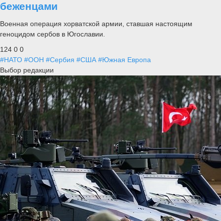
беженцами
Военная операция хорватской армии, ставшая настоящим
геноцидом сербов в Югославии.
124
0
0
#НАТО
#ООН
#Сербия
#США
#Южная Европа
Выбор редакции