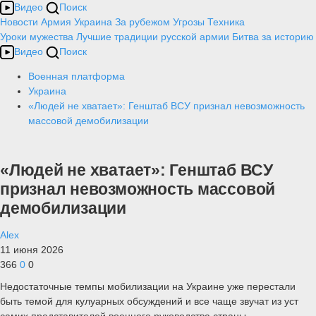
Видео
Поиск
Новости
Армия
Украина
За рубежом
Угрозы
Техника
Уроки мужества
Лучшие традиции русской армии
Битва за историю
Видео
Поиск
Военная платформа
Украина
«Людей не хватает»: Генштаб ВСУ признал невозможность
массовой демобилизации
«Людей не хватает»: Генштаб ВСУ
признал невозможность массовой
демобилизации
Alex
11 июня 2026
366
0
0
Недостаточные темпы мобилизации на Украине уже перестали
быть темой для кулуарных обсуждений и все чаще звучат из уст
самих представителей военного руководства страны.