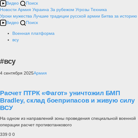
Видео
Поиск
Новости
Армия
Украина
За рубежом
Угрозы
Техника
Уроки мужества
Лучшие традиции русской армии
Битва за историю
Видео
Поиск
Военная платформа
всу
#всу
4 сентября 2025
Армия
Расчет ПТРК «Фагот» уничтожил БМП
Bradley, склад боеприпасов и живую силу
ВСУ
На одном из направлений зоны проведения специальной военной
операции расчет противотанкового
339
0
0