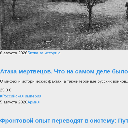
6 августа 2026
Битва за историю
Атака мертвецов. Что на самом деле был
О мифах и исторических фактах, а также героизме русских воинов..
25
0
0
#Российская империя
5 августа 2026
Армия
Фронтовой опыт переводят в систему: П