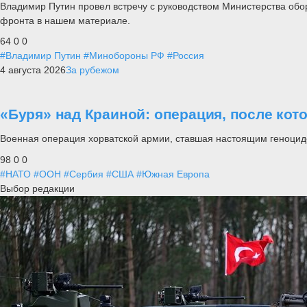
Владимир Путин провел встречу с руководством Министерства обо
фронта в нашем материале.
64
0
0
#Владимир Путин
#Минобороны РФ
#Россия
4 августа 2026
За рубежом
«Буря» над Краиной: операция, после кот
Военная операция хорватской армии, ставшая настоящим геноцид
98
0
0
#НАТО
#ООН
#Сербия
#США
#Южная Европа
Выбор редакции