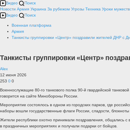
Видео
Поиск
Новости
Армия
Украина
За рубежом
Угрозы
Техника
Уроки мужеств
Видео
Поиск
Военная платформа
Армия
Танкисты группировки «Центр» поздравили жителей ДНР с Д
Танкисты группировки «Центр» поздра
Alex
12 июня 2026
253
0
0
Военнослужащие 80-го танкового полка 90-й гвардейской танковой
говорится на сайте Минобороны России.
Мероприятие состоялось в одном из городских парков, где росси
наборы вошли государственные флаги России, сладости, блокноты 
Жители республики охотно принимали поздравления, общались с в
в праздничных мероприятиях и получали подарки от бойцов.