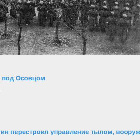
о под Осовцом
..
утин перестроил управление тылом, воор