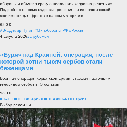
обороны и объявил сразу о нескольких кадровых решениях.
Подробнее о новых кадровых решениях и их практической
значимости для фронта в нашем материале.
63
0
0
#Владимир Путин
#Минобороны РФ
#Россия
4 августа 2026
За рубежом
«Буря» над Краиной: операция, после
которой сотни тысяч сербов стали
беженцами
Военная операция хорватской армии, ставшая настоящим
геноцидом сербов в Югославии.
98
0
0
#НАТО
#ООН
#Сербия
#США
#Южная Европа
Выбор редакции