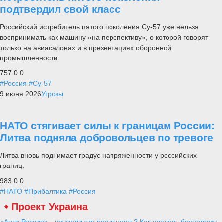
подтвердил свой класс
Российский истребитель пятого поколения Су-57 уже нельзя
воспринимать как машину «на перспективу», о которой говорят
только на авиасалонах и в презентациях оборонной
промышленности.
757
0
0
#Россия
#Су-57
9 июня 2026
Угрозы
НАТО стягивает силы к границам России:
Литва подняла добровольцев по тревоге
Литва вновь поднимает градус напряженности у российских
границ.
983
0
0
#НАТО
#Прибалтика
#Россия
Проект Украина
«Анти Россия» - неужели это реальность? Как удалось бесполому