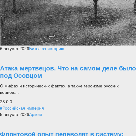
6 августа 2026
Битва за историю
Атака мертвецов. Что на самом деле было
под Осовцом
О мифах и исторических фактах, а также героизме русских
воинов....
25
0
0
#Российская империя
5 августа 2026
Армия
Фронтовой опыт переводят в систему: