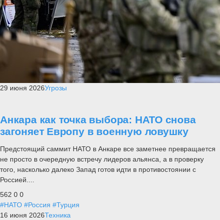
29 июня 2026
Угрозы
Анкара как точка выбора: НАТО снова
загоняет Европу в военную ловушку
Предстоящий саммит НАТО в Анкаре все заметнее превращается
не просто в очередную встречу лидеров альянса, а в проверку
того, насколько далеко Запад готов идти в противостоянии с
Россией....
562
0
0
#НАТО
#Россия
#Турция
16 июня 2026
Техника