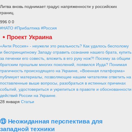
Литва вновь поднимает градус напряженности у российских
границ.
996
0
0
#НАТО
#Прибалтика
#Россия
Проект Украина
«Анти Россия» - неужели это реальность? Как удалось бесполому
и беспринципному Западу отравить сознание нашего брата, купить
за печенки его совесть, вложить в его руку нож?! Посему за общим
братским прошлым многих поколений, появился Иуда? Понимая
трагичность происходящего на Украине, «Военная платформа»
публикует материалы, позволяющие нашим читателям ответить на
поставленные выше вопросы, разобраться в истинных причинах
событий, удостовериться и укрепиться в правоте и обоснованности
действий России на Украине.
28 января
Статьи
⑬ Неожиданная перспектива для
западной техники