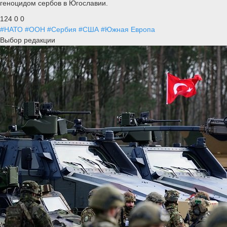
геноцидом сербов в Югославии.
124
0
0
#НАТО
#ООН
#Сербия
#США
#Южная Европа
Выбор редакции