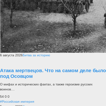
6 августа 2026
Битва за историю
Атака мертвецов. Что на самом деле было
под Осовцом
О мифах и исторических фактах, а также героизме русских
воинов....
54
0
0
#Российская империя