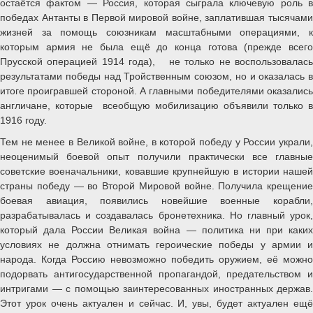
остаётся фактом — Россия, которая сыграла ключевую роль в
победах Антанты в Первой мировой войне, заплатившая тысячами
жизней за помощь союзникам масштабными операциями, к
которым армия не была ещё до конца готова (прежде всего
Прусской операцией 1914 года), не только не воспользовалась
результатами победы над Тройственным союзом, но и оказалась в
итоге проигравшей стороной. А главными победителями оказались
англичане, которые всеобщую мобилизацию объявили только в
1916 году.
Тем не менее в Великой войне, в которой победу у России украли,
неоценимый боевой опыт получили практически все главные
советские военачальники, ковавшие крупнейшую в истории нашей
страны победу — во Второй Мировой войне. Получила крещение
боевая авиация, появились новейшие военные корабли,
разрабатывалась и создавалась бронетехника. Но главный урок,
который дала России Великая война — политика ни при каких
условиях не должна отнимать героические победы у армии и
народа. Когда Россию невозможно победить оружием, её можно
подорвать антигосударственной пропагандой, предательством и
интригами — с помощью заинтересованных иностранных держав.
Этот урок очень актуален и сейчас. И, увы, будет актуален ещё