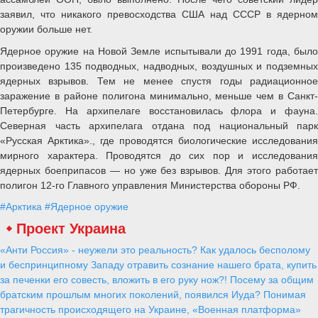
заявил, что никакого превосходства США над СССР в ядерном
оружии больше нет.
Ядерное оружие на Новой Земле испытывали до 1991 года, было
произведено 135 подводных, надводных, воздушных и подземных
ядерных взрывов. Тем не менее спустя годы радиационное
заражение в районе полигона минимально, меньше чем в Санкт-
Петербурге. На архипелаге восстановилась флора и фауна.
Северная часть архипелага отдана под национальный парк
«Русская Арктика»., где проводятся биологические исследования
мирного характера. Проводятся до сих пор и исследования
ядерных боеприпасов — но уже без взрывов. Для этого работает
полигон 12-го Главного управления Министерства обороны РФ.
#Арктика
#Ядерное оружие
Проект Украина
«Анти Россия» - неужели это реальность? Как удалось бесполому
и беспринципному Западу отравить сознание нашего брата, купить
за печенки его совесть, вложить в его руку нож?! Посему за общим
братским прошлым многих поколений, появился Иуда? Понимая
трагичность происходящего на Украине, «Военная платформа»