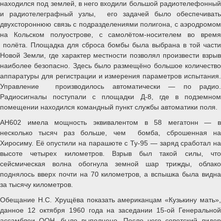
находился под землей, в него входили большой радиотелефонный
и радиотелеграфный узлы, его задачей было обеспечивать
двухстороннюю связь с подразделениями полигона, с аэродромом
на Кольском полуострове, с самолётом-носителем во время
полёта. Площадка для сброса бомбы была выбрана в той части
Новой Земли, где характер местности позволял произвести взрыв
наиболее безопасно. Здесь было размещёно большое количество
аппаратуры для регистрации и измерения параметров испытания.
Управление производилось автоматически — по радио.
Радиосигналы поступали с площадки Д-8, где в подземном
помещении находился командный пункт службы автоматики поля.
АН602 имела мощность эквивалентом в 58 мегатонн — в
несколько тысяч раз больше, чем бомба, сброшенная на
Хиросиму. Её опустили на парашюте с Ту-95 — заряд сработал на
высоте четырех километров. Взрыв был такой силы, что
сейсмическая волна обогнула земной шар трижды, облако
поднялось вверх почти на 70 километров, а вспышка была видна
за тысячу километров.
Обещание Н.С. Хрущёва показать американцам «Кузькину мать»,
данное 12 октября 1960 года на заседании 15-ой Генеральной
ассамблеи ООН, было выполнено. После чего советский лидер