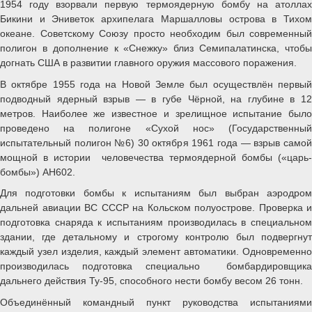
1954 году взорвали первую термоядерную бомбу на атоллах
Бикини и Эниветок архипелага Маршалловы острова в Тихом
океане. Советскому Союзу просто необходим был современный
полигон в дополнение к «Снежку» близ Семипалатинска, чтобы
догнать США в развитии главного оружия массового поражения.
В октябре 1955 года на Новой Земле был осуществлён первый
подводный ядерный взрыв — в губе Чёрной, на глубине в 12
метров. Наиболее же известное и зрелищное испытание было
проведено на полигоне «Сухой нос» (Государственный
испытательный полигон №6) 30 октября 1961 года — взрыв самой
мощной в истории человечества термоядерной бомбы («царь-
бомбы») АН602.
Для подготовки бомбы к испытаниям был выбран аэродром
дальней авиации ВС СССР на Кольском полуострове. Проверка и
подготовка снаряда к испытаниям производилась в специальном
здании, где детальному и строгому контролю был подвергнут
каждый узел изделия, каждый элемент автоматики. Одновременно
производилась подготовка специально бомбардировщика
дальнего действия Ту-95, способного нести бомбу весом 26 тонн.
Объединённый командный пункт руководства испытаниями