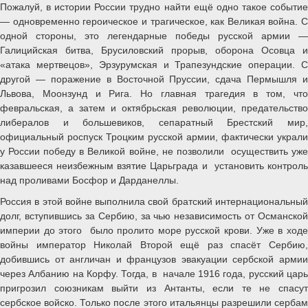
Пожалуй, в истории России трудно найти ещё одно такое событие
— одновременно героическое и трагическое, как Великая война. С
одной стороны, это легендарные победы русской армии —
Галицийская битва, Брусиловский прорыв, оборона Осовца и
«атака мертвецов», Эрзурумская и Трапезундские операции. С
другой — поражение в Восточной Пруссии, сдача Пермышля и
Львова, Моонзунд и Рига. Но главная трагедия в том, что
февральская, а затем и октябрьская революции, предательство
либералов и большевиков, сепаратный Брестский мир,
официальный роспуск Троцким русской армии, фактически украли
у России победу в Великой войне, не позволили осуществить уже
казавшееся неизбежным взятие Царьграда и установить контроль
над проливами Босфор и Дарданеллы.
Россия в этой войне выполнила свой братский интернациональный
долг, вступившись за Сербию, за чью независимость от Османской
империи до этого было пролито море русской крови. Уже в ходе
войны император Николай Второй ещё раз спасёт Сербию,
добившись от англичан и французов эвакуации сербской армии
через Албанию на Корфу. Тогда, в начале 1916 года, русский царь
пригрозил союзникам выйти из Антанты, если те не спасут
сербское войско. Только после этого итальянцы разрешили сербам