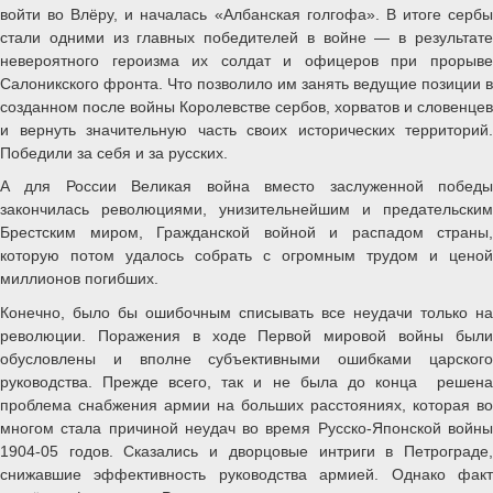
войти во Влёру, и началась «Албанская голгофа». В итоге сербы
стали одними из главных победителей в войне — в результате
невероятного героизма их солдат и офицеров при прорыве
Салоникского фронта. Что позволило им занять ведущие позиции в
созданном после войны Королевстве сербов, хорватов и словенцев
и вернуть значительную часть своих исторических территорий.
Победили за себя и за русских.
А для России Великая война вместо заслуженной победы
закончилась революциями, унизительнейшим и предательским
Брестским миром, Гражданской войной и распадом страны,
которую потом удалось собрать с огромным трудом и ценой
миллионов погибших.
Конечно, было бы ошибочным списывать все неудачи только на
революции. Поражения в ходе Первой мировой войны были
обусловлены и вполне субъективными ошибками царского
руководства. Прежде всего, так и не была до конца решена
проблема снабжения армии на больших расстояниях, которая во
многом стала причиной неудач во время Русско-Японской войны
1904-05 годов. Сказались и дворцовые интриги в Петрограде,
снижавшие эффективность руководства армией. Однако факт