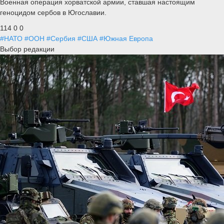
Военная операция хорватской армии, ставшая настоящим
геноцидом сербов в Югославии.
114
0
0
#НАТО
#ООН
#Сербия
#США
#Южная Европа
Выбор редакции