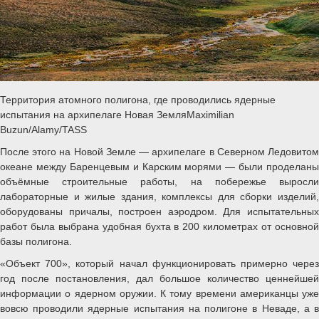
Территория атомного полигона, где проводились ядерные
испытания на архипелаге Новая ЗемляMaximilian
Buzun/Alamy/TASS
После этого на Новой Земле — архипелаге в Северном Ледовитом
океане между Баренцевым и Карским морями — были проделаны
объёмные строительные работы, на побережье выросли
лабораторные и жилые здания, комплексы для сборки изделий,
оборудованы причалы, построен аэродром. Для испытательных
работ была выбрана удобная бухта в 200 километрах от основной
базы полигона.
«Объект 700», который начал функционировать примерно через
год после постановления, дал большое количество ценнейшей
информации о ядерном оружии. К тому времени американцы уже
вовсю проводили ядерные испытания на полигоне в Неваде, а в