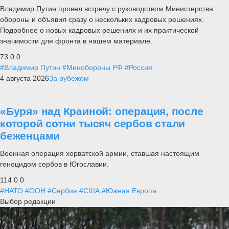
Владимир Путин провел встречу с руководством Министерства
обороны и объявил сразу о нескольких кадровых решениях.
Подробнее о новых кадровых решениях и их практической
значимости для фронта в нашем материале.
73
0
0
#Владимир Путин
#Минобороны РФ
#Россия
4 августа 2026
За рубежом
«Буря» над Краиной: операция, после
которой сотни тысяч сербов стали
беженцами
Военная операция хорватской армии, ставшая настоящим
геноцидом сербов в Югославии.
114
0
0
#НАТО
#ООН
#Сербия
#США
#Южная Европа
Выбор редакции