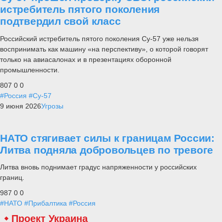
истребитель пятого поколения
подтвердил свой класс
Российский истребитель пятого поколения Су-57 уже нельзя
воспринимать как машину «на перспективу», о которой говорят
только на авиасалонах и в презентациях оборонной
промышленности.
807
0
0
#Россия
#Су-57
9 июня 2026
Угрозы
НАТО стягивает силы к границам России:
Литва подняла добровольцев по тревоге
Литва вновь поднимает градус напряженности у российских
границ.
987
0
0
#НАТО
#Прибалтика
#Россия
Проект Украина