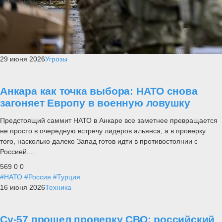
29 июня 2026
Угрозы
Анкара как точка выбора: НАТО снова
загоняет Европу в военную ловушку
Предстоящий саммит НАТО в Анкаре все заметнее превращается
не просто в очередную встречу лидеров альянса, а в проверку
того, насколько далеко Запад готов идти в противостоянии с
Россией....
569
0
0
#НАТО
#Россия
#Турция
16 июня 2026
Техника
Су-57 прошел проверку СВО: российский