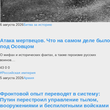
6 августа 2026
Битва за историю
Атака мертвецов. Что на самом деле было
под Осовцом
О мифах и исторических фактах, а также героизме русских
воинов....
43
0
0
#Российская империя
5 августа 2026
Армия
Фронтовой опыт переводят в систему:
Путин перестроил управление тылом,
вооружениями и беспилотными войсками